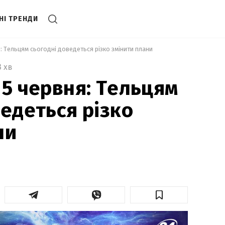
НІ ТРЕНДИ
: Тельцям сьогодні доведеться різко змінити плани 
3 хв
 5 червня: Тельцям
ведеться різко
ни