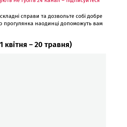
кують
Не губіть 24 Канал – підписуйтеся
 складні справи та дозвольте собі добре
або прогулянка наодинці допоможуть вам
1 квітня – 20 травня)