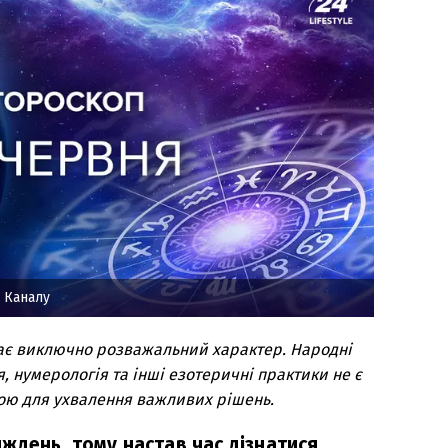
 Каналу
ає виключно розважальний характер. Народні
я, нумерологія та інші езотеричні практики не є
ою для ухвалення важливих рішень.
ждень, тому настав час дізнатися