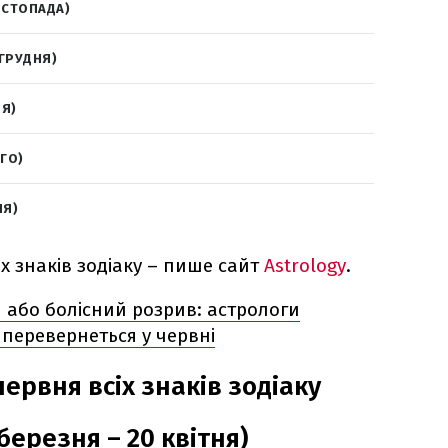
ИСТОПАДА)
 ГРУДНЯ)
НЯ)
ОГО)
НЯ)
іх знаків зодіаку – пише сайт
Astrology
.
 або болісний розрив: астрологи
 перевернеться у червні
червня всіх знаків зодіаку
березня – 20 квітня)