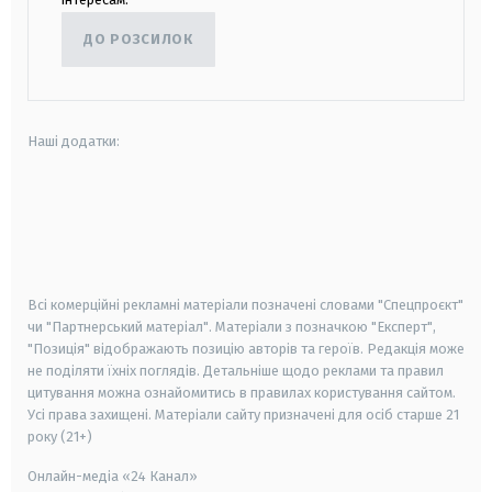
ДО РОЗСИЛОК
Наші додатки:
android
apple
smart tv
samsung smart tv
Всі комерційні рекламні матеріали позначені словами "Спецпроєкт"
чи "Партнерський матеріал". Матеріали з позначкою "Експерт",
"Позиція" відображають позицію авторів та героїв. Редакція може
не поділяти їхніх поглядів. Детальніше щодо реклами та правил
цитування можна ознайомитись в правилах користування сайтом.
Усі права захищені.
Матеріали сайту призначені для осіб старше
21
року (21+)
Онлайн-медіа «24 Канал»