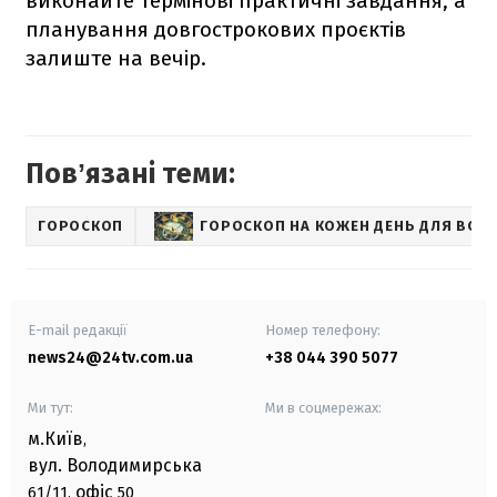
виконайте термінові практичні завдання, а
планування довгострокових проєктів
залиште на вечір.
Повʼязані теми:
ГОРОСКОП
ГОРОСКОП НА КОЖЕН ДЕНЬ ДЛЯ ВСІХ 
E-mail редакції
Номер телефону:
news24@24tv.com.ua
+38 044 390 5077
Ми тут:
Ми в соцмережах:
м.Київ
,
вул. Володимирська
офіс
61/11,
50