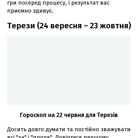
гри посеред процесу, і результат вас
приємно здивує.
Терези (24 вересня – 23 жовтня)
Гороскоп на 22 червня для Терезів
Досить довго думати та постійно зважувати
всі "за" і "проти". Довіртеся першому