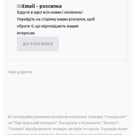
Email - розсилка
Будьте в курсі всіх новин і оновлень!
Перейдіть на сторінку наших розсилок, щоб
обрати ті, що відповідають вашим
інтересам.
ДО РОЗСИЛОК
Наші додатки:
android
apple
smart tv
samsung smart tv
Всі комерційні рекламні матеріали позначені словами "Спецпроєкт"
чи "Партнерський матеріал". Матеріали з позначкою "Експерт",
"Позиція" відображають позицію авторів та героїв. Редакція може
не поділяти їхніх поглядів. Детальніше щодо реклами та правил