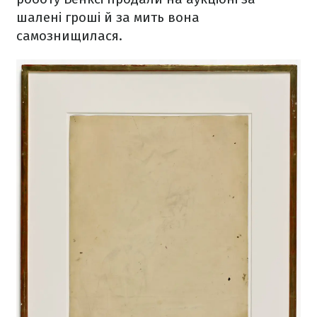
шалені гроші й за мить вона
самознищилася.