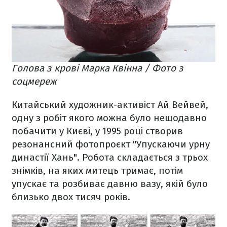
Голова з крові Марка Квінна / Фото з
соцмереж
Китайський художник-активіст Ай Вейвей,
одну з робіт якого можна було нещодавно
побачити у Києві, у 1995 році створив
резонансний фотопроєкт "Упускаючи урну
династії Хань". Робота складається з трьох
знімків, на яких митець тримає, потім
упускає та розбиває давню вазу, якій було
близько двох тисяч років.