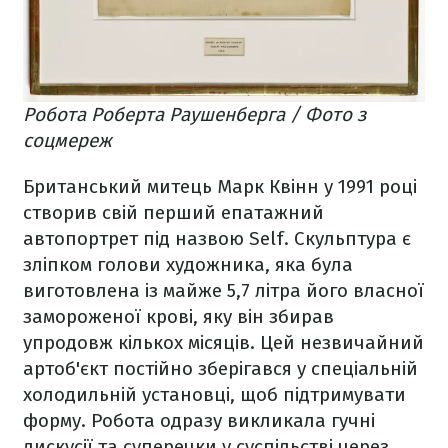
Робота Роберта Раушенберга / Фото з
соцмереж
Британський митець Марк Квінн у 1991 році
створив свій перший епатажний
автопортрет під назвою Self. Скульптура є
зліпком голови художника, яка була
виготовлена із майже 5,7 літра його власної
замороженої крові, яку він збирав
упродовж кількох місяців. Цей незвичайний
артоб'єкт постійно зберігався у спеціальній
холодильній установці, щоб підтримувати
форму. Робота одразу викликала гучні
дискусії та суперечки у суспільстві через