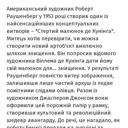
Американський художник Роберт
Раушенберг у 1953 році створив один із
найсенсаційніших концептуальних
витворів – "Стертий малюнок де Кунінга".
Митець хотів перевірити, чи можна
створити новий артоб'єкт виключно
шляхом знищення. Він попросив відомого
художника Віллема де Кунінга дати йому
свій малюнок для… знищення. У результаті
Раушенберг повністю витер зображення,
залишивши лише чистий аркуш із ледве
помітними слідами олівця. Разом із
художником Джаспером Джонсом вони
оформили цей порожній папір у рамку,
створивши культовий та революційний
шедевр авангарду. До речі, це нагадало, як
роботу Бенксі продали на аукціоні за