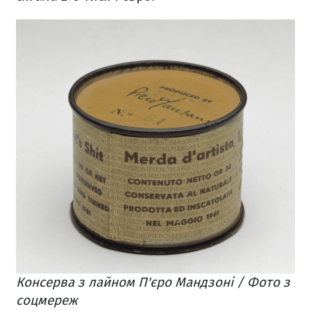
Консерва з лайном П'єро Мандзоні / Фото з
соцмереж