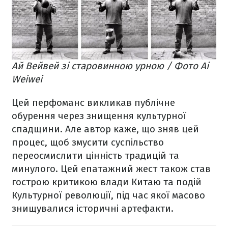
Ай Вейвей зі старовинною урною / Фото Ai
Weiwei
Цей перфоманс викликав публічне
обурення через знищення культурної
спадщини. Але автор каже, що зняв цей
процес, щоб змусити суспільство
переосмислити цінність традицій та
минулого. Цей епатажний жест також став
гострою критикою влади Китаю та подій
Культурної революції, під час якої масово
знищувалися історичні артефакти.