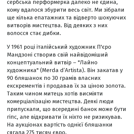
сербська перформерка далеко не єдина,
кому вдалося збурити весь світ. Ми зібрали
ще кілька епатажних та відверто шокуючих
витворів мистецтва. Від деяких з них
волосся стає дибки.
У 1961 році італійський художник П'єро
Мандзоні створив свій найвідоміший
концептуальний витвір – "Лайно
художника" (Merda d’Artista). Він закатав у
90 бляшанок по 30 грамів власних
екскрементів і продавав їх за ціною золота.
Таким чином митець хотів висміяти
комерціалізацію мистецтва. Деякі люди
припускали, що всередині банок може бути
гіпс, але відкривати їх ніхто не ризикував.
На аукціонах вартість однієї бляшанки
сягала 275 тисяч євро.