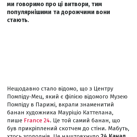
ми говоримо про ці витвори, тим
популярнішими та дорожчими вони
стають.
Нещодавно стало відомо, що з Центру
Помпіду-Мец, який є філією відомого Музею
Помпіду в Парижі, вкрали знаменитий
банан художника Мауріціо Каттелана,
пише
France 24
. Це той самий банан, що
був прикріплений скотчем до стіни. Мабуть,
хтось зголоднів. Це наштовхнуло
24 Канал