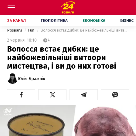
24 КАНАЛ
ГЕОПОЛІТИКА
ЕКОНОМІКА
БІЗНЕС
Розваги
Fun
Волосся встає дибки: це найбожевільніші витвори мистецтва, і ви до них готові
2 червня,
18:10
4
Волосся встає дибки: це
найбожевільніші витвори
мистецтва, і ви до них готові
Юлія Бражнік