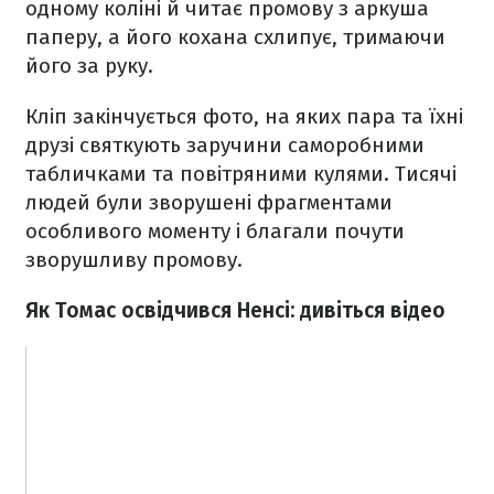
одному коліні й читає промову з аркуша
паперу, а його кохана схлипує, тримаючи
його за руку.
Кліп закінчується фото, на яких пара та їхні
друзі святкують заручини саморобними
табличками та повітряними кулями. Тисячі
людей були зворушені фрагментами
особливого моменту і благали почути
зворушливу промову.
Як Томас освідчився Ненсі: дивіться відео