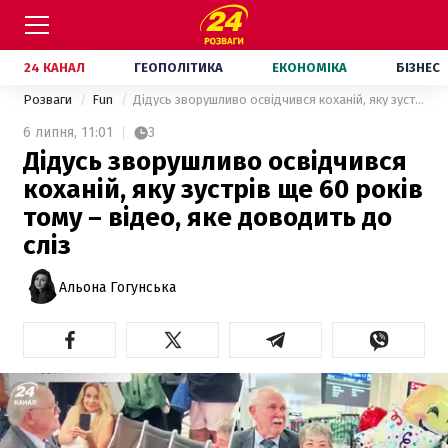
24 КАНАЛ
ГЕОПОЛІТИКА
ЕКОНОМІКА
БІЗНЕС
Розваги
Fun
Дідусь зворушливо освідчився коханій, яку зустрів ще 60 років тому – відео, яке доводить до сліз
6 липня,
11:01
3
Дідусь зворушливо освідчився
коханій, яку зустрів ще 60 років
тому – відео, яке доводить до
сліз
Альона Гогунська