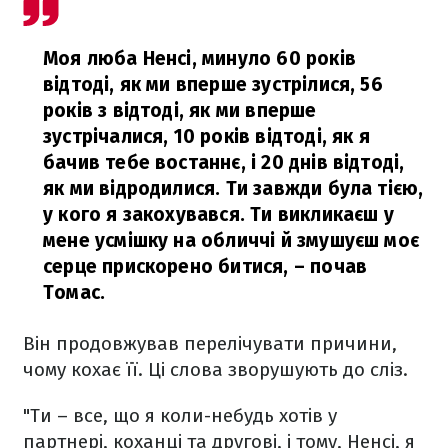
Моя люба Ненсі, минуло 60 років
відтоді, як ми вперше зустрілися, 56
років з відтоді, як ми вперше
зустрічалися, 10 років відтоді, як я
бачив тебе востаннє, і 20 днів відтоді,
як ми відродилися. Ти завжди була тією,
у кого я закохувався. Ти викликаєш у
мене усмішку на обличчі й змушуєш моє
серце прискорено битися,
– почав
Томас.
Він продовжував перелічувати причини,
чому кохає її. Ці слова зворушують до сліз.
"Ти – все, що я коли-небудь хотів у
партнері, коханці та другові, і тому, Ненсі, я