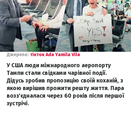
Джерело:
тікток Ada Yamila Vila
У США люди міжнародного аеропорту
Тампи стали свідками чарівної події.
Дідусь зробив пропозицію своїй коханій, з
якою вирішив прожити решту життя. Пара
возз'єдналася через 60 років після першої
зустрічі.