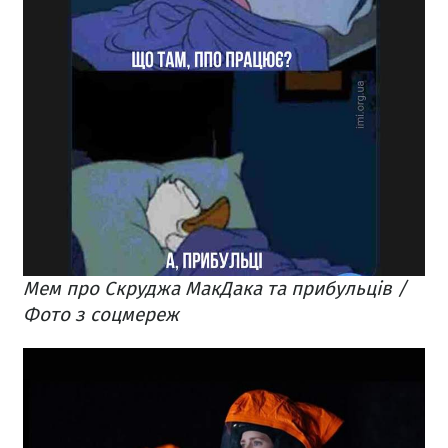
Мем про Скруджа МакДака та прибульців /
Фото з соцмереж