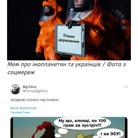
Мем про інопланетян та українців / Фото з
соцмереж