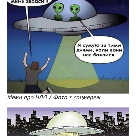
Меми про НЛО / Фото з соцмереж