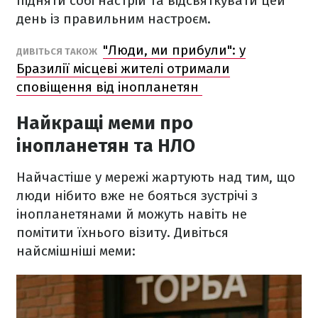
підняти собі настрій та відсвяткувати цей
день із правильним настроєм.
"Люди, ми прибули": у
ДИВІТЬСЯ ТАКОЖ
Бразилії місцеві жителі отримали
сповіщення від інопланетян
Найкращі меми про
інопланетян та НЛО
Найчастіше у мережі жартують над тим, що
люди нібито вже не бояться зустрічі з
інопланетянами й можуть навіть не
помітити їхнього візиту. Дивіться
найсмішніші меми: