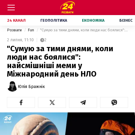
24 КАНАЛ
ГЕОПОЛІТИКА
ЕКОНОМІКА
БІЗНЕС
Розваги
Fun
"Сумую за тими днями, коли люди нас боялися": найсмішніші меми у Міжнародний день НЛО
2 липня,
11:10
2
"Сумую за тими днями, коли
люди нас боялися":
найсмішніші меми у
Міжнародний день НЛО
Юлія Бражнік