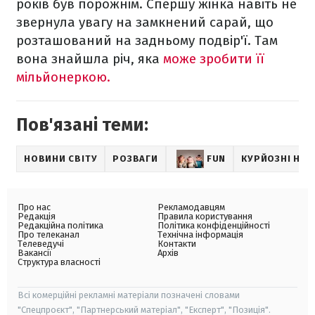
років був порожнім. Спершу жінка навіть не
звернула увагу на замкнений сарай, що
розташований на задньому подвір'ї. Там
вона знайшла річ, яка
може зробити її
мільйонеркою.
Пов'язані теми:
НОВИНИ СВІТУ
РОЗВАГИ
FUN
КУРЙОЗНІ НО
Про нас
Рекламодавцям
Редакція
Правила користування
Редакційна політика
Політика конфіденційності
Про телеканал
Технічна інформація
Телеведучі
Контакти
Вакансії
Архів
Структура власності
Всі комерційні рекламні матеріали позначені словами
"Спецпроєкт", "Партнерський матеріал", "Експерт", "Позиція".