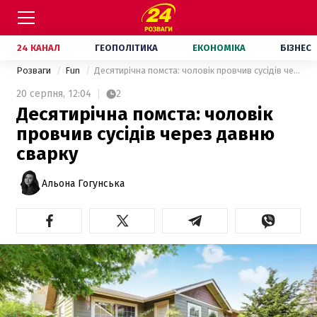
24 КАНАЛ
ГЕОПОЛІТИКА
ЕКОНОМІКА
БІЗНЕС
Розваги
Fun
Десятирічна помста: чоловік провчив сусідів через давню сварку
20 серпня,
12:04
2
Десятирічна помста: чоловік
провчив сусідів через давню
сварку
Альона Гогунська