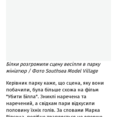
Білки розгромили сцену весілля в парку
мініатюр / Фото Southsea Model Village
Керівник парку каже, що сцена, яку вони
побачили, була більше схожа на фільм
"Убити Білла". Зниклі наречена та
наречений, а свідкам пари відкусили
половину їхніх голів. За словами Марка
Вілсона, подібне трапляється не вперше.