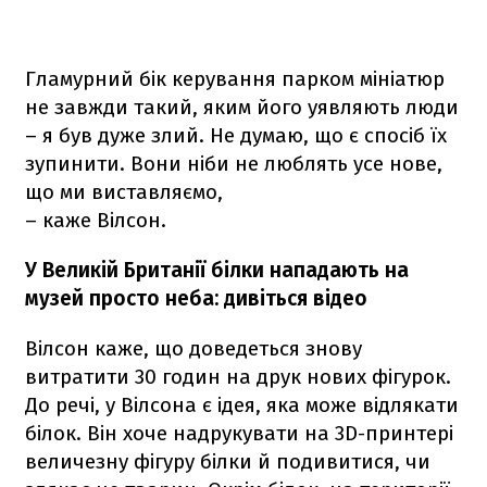
Гламурний бік керування парком мініатюр
не завжди такий, яким його уявляють люди
– я був дуже злий. Не думаю, що є спосіб їх
зупинити. Вони ніби не люблять усе нове,
що ми виставляємо,
– каже Вілсон.
У Великій Британії білки нападають на
музей просто неба: дивіться відео
Вілсон каже, що доведеться знову
витратити 30 годин на друк нових фігурок.
До речі, у Вілсона є ідея, яка може відлякати
білок. Він хоче надрукувати на 3D-принтері
величезну фігуру білки й подивитися, чи