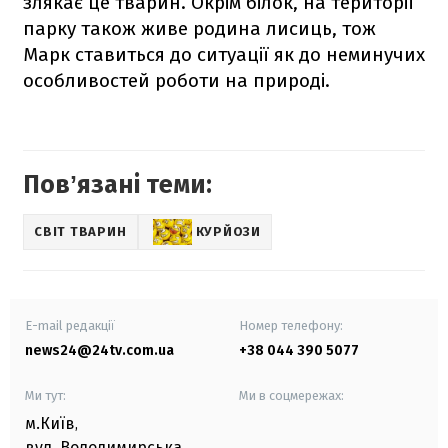
злякає це тварин. Окрім білок, на території
парку також живе родина лисиць, тож
Марк ставиться до ситуації як до неминучих
особливостей роботи на природі.
Повʼязані теми:
СВІТ ТВАРИН
КУРЙОЗИ
E-mail редакції
Номер телефону:
news24@24tv.com.ua
+38 044 390 5077
Ми тут:
Ми в соцмережах:
м.Київ
,
вул. Володимирська