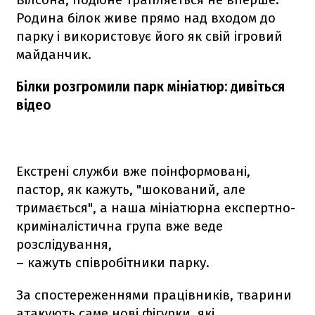
Родина білок живе прямо над входом до
парку і використовує його як свій ігровий
майданчик.
Білки розгромили парк мініатюр: дивіться
відео
Екстрені служби вже поінформовані,
пастор, як кажуть, "шокований, але
тримається", а наша мініатюрна експертно-
криміналістична група вже веде
розслідування,
– кажуть співробітники парку.
За спостереженнями працівників, тварини
атакують саме нові фігурки, які