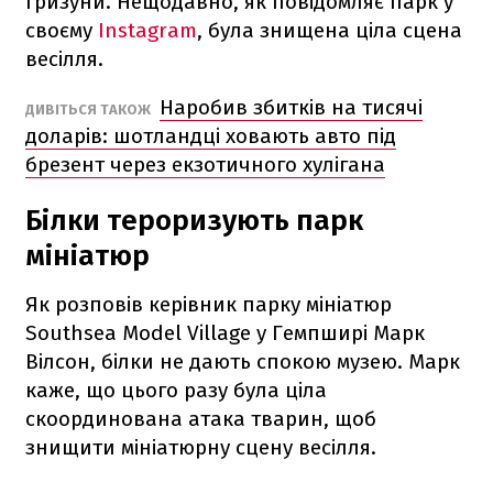
гризуни. Нещодавно, як повідомляє парк у
своєму
Instagram
, була знищена ціла сцена
весілля.
Наробив збитків на тисячі
ДИВІТЬСЯ ТАКОЖ
доларів: шотландці ховають авто під
брезент через екзотичного хулігана
Білки тероризують парк
мініатюр
Як розповів керівник парку мініатюр
Southsea Model Village у Гемпширі Марк
Вілсон, білки не дають спокою музею. Марк
каже, що цього разу була ціла
скоординована атака тварин, щоб
знищити мініатюрну сцену весілля.