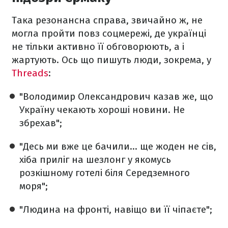
Така резонансна справа, звичайно ж, не
могла пройти повз соцмережі, де українці
не тільки активно її обговорюють, а і
жартують. Ось що пишуть люди, зокрема, у
Threads
:
"Володимир Олександрович казав же, що
Україну чекають хороші новини. Не
збрехав";
"Десь ми вже це бачили... ще жоден не сів,
хіба приліг на шезлонг у якомусь
розкішному готелі біля Середземного
моря";
"Людина на фронті, навіщо ви її чіпаєте";