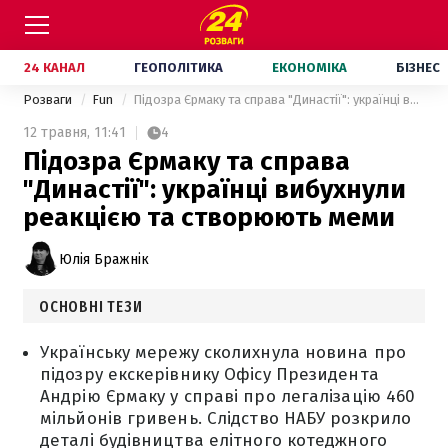
24 КАНАЛ
ГЕОПОЛІТИКА
ЕКОНОМІКА
БІЗНЕС
Розваги
Fun
Підозра Єрмаку та справа "Династії": українці вибухнули реакцією та створюють меми
12 травня,
11:41
4
Підозра Єрмаку та справа
"Династії": українці вибухнули
реакцією та створюють меми
Юлія Бражнік
ОСНОВНІ ТЕЗИ
Українську мережу сколихнула новина про
підозру екскерівнику Офісу Президента
Андрію Єрмаку у справі про легалізацію 460
мільйонів гривень. Слідство НАБУ розкрило
деталі будівництва елітного котеджного