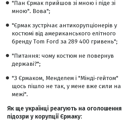
"Пан Єрмак прийшов зі мною і піде зі
мною". Вова";
"Єрмак зустрічає антикорупціонерів у
костюмі від американського елітного
бренду Tom Ford за 289 400 гривень";
"Питання: чому костюм не повернув
державі?";
"З Єрмаком, Менделем і "Мінді-гейтом"
щось пішло не так, у мене вже сили на
межі".
Як ще українці реагують на оголошення
підозри у корупції Єрмаку: