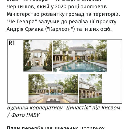
Чернишов, який у 2020 році очолював
Міністерство розвитку громад та територій.
"Че Гевара" залучив до реалізації проєкту
Андрія Єрмака ("Карлсон") та інших осіб.
Будинки кооперативу "Династія" під Києвом
/ Фото НАБУ
План передбачав зведення чотирьох