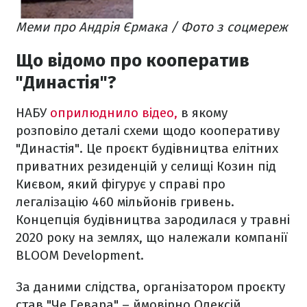
Меми про Андрія Єрмака / Фото з соцмереж
Що відомо про кооператив
"Династія"?
НАБУ
оприлюднило відео,
в якому
розповіло деталі схеми щодо кооперативу
"Династія". Це проєкт будівництва елітних
приватних резиденцій у селищі Козин під
Києвом, який фігурує у справі про
легалізацію 460 мільйонів гривень.
Концепція будівництва зародилася у травні
2020 року на землях, що належали компанії
BLOOM Development.
За даними слідства, організатором проєкту
став "Че Гевара" – ймовірно Олексій