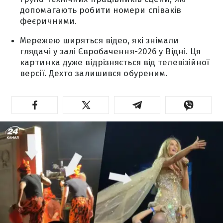
допомагають робити номери співаків
феєричними.
Мережею ширяться відео, які знімали
глядачі у залі Євробачення-2026 у Відні. Ця
картинка дуже відрізняється від телевізійної
версії. Дехто залишився обуреним.