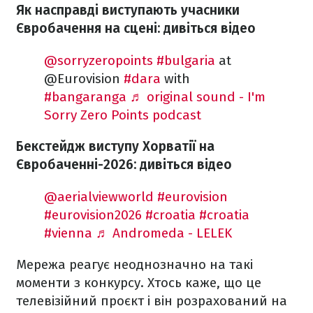
Як насправді виступають учасники
Євробачення на сцені: дивіться відео
@sorryzeropoints
#bulgaria
at
@Eurovision
#dara
with
#bangaranga
♬ original sound - I'm
Sorry Zero Points podcast
Бекстейдж виступу Хорватії на
Євробаченні-2026: дивіться відео
@aerialviewworld
#eurovision
#eurovision2026
#croatia
#croatia
#vienna
♬ Andromeda - LELEK
Мережа реагує неоднозначно на такі
моменти з конкурсу. Хтось каже, що це
телевізійний проєкт і він розрахований на