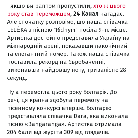
І якщо ви раптом пропустили,
хто ж цього
року став переможцем
,
24 Канал
нагадає.
Але спочатку розповімо, що наша співачка
LELÉKA з піснею "Ridnym" посіла 9-те місце.
Артистка достойно представила Україну на
міжнародній арені, показавши лаконічний
та елегантний номер. Також наша співачка
поставила рекорд на Євробаченні,
виконавши найдовшу ноту, тривалістю 28
секунд.
Ну а перемогла цього року Болгарія. До
речі, ця країна здобула перемогу на
пісенному конкурсі вперше. Болгарію
представляла співачка Dara, яка виконала
пісню «Bangaranga». Артистка отримала
204 бали від журі та 309 від глядачів.