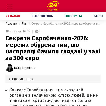
24 КАНАЛ
ГЕОПОЛІТИКА
ЕКОНОМІКА
БІЗНЕС
Розваги
Fun
Секрети Євробачення-2026: мережа обурена тим, що насправді бачили глядачі у залі за 300 євро
18 травня,
16:35
6
Секрети Євробачення-2026:
мережа обурена тим, що
насправді бачили глядачі у залі
за 300 євро
Юлія Бражнік
ОСНОВНІ ТЕЗИ
Конкурс Євробачення – це складний
організм з величезною купою людей. Це не
тільки самі артисти-учасники, а і велика
група технічних працівників сцени, які