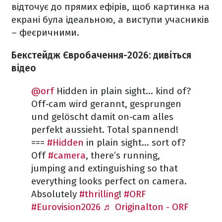
відточує до прямих ефірів, щоб картинка на
екрані була ідеальною, а виступи учасників
– феєричними.
Бекстейдж Євробачення-2026: дивіться
відео
@orf
Hidden in plain sight... kind of?
Off‑cam wird gerannt, gesprungen
und gelöscht damit on‑cam alles
perfekt aussieht. Total spannend!
===
#Hidden
in plain sight... sort of?
Off
#camera
, there’s running,
jumping and extinguishing so that
everything looks perfect on camera.
Absolutely
#thrilling
!
#ORF
#Eurovision2026
♬ Originalton - ORF