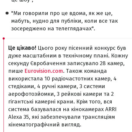
"Ми говорили про це вдома, як же це,
мабуть, нудно для публіки, коли все так
зосереджено на телеглядачах".
Це цікаво!
Цього року пісенний конкурс був
дуже масштабним в технічному плані. Кожну
секунду Євробачення записувало 28 камер,
пише
Eurovision.com
. Також команда
використала 10 радіочастотних камер, 4
стедіками, 4 ручні камери, 3 системи
аерофотозйомки, 3 рейкові камери та 2
гігантські камерні крани. Крім того, вся
система базувалася на кінокамерах ARRI
Alexa 35, які забезпечували трансляціям
кінематографічний вигляд.