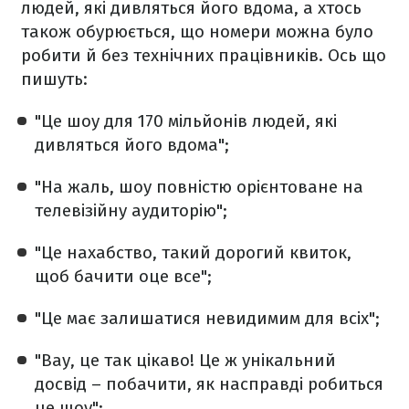
людей, які дивляться його вдома, а хтось
також обурюється, що номери можна було
робити й без технічних працівників. Ось що
пишуть:
"Це шоу для 170 мільйонів людей, які
дивляться його вдома";
"На жаль, шоу повністю орієнтоване на
телевізійну аудиторію";
"Це нахабство, такий дорогий квиток,
щоб бачити оце все";
"Це має залишатися невидимим для всіх";
"Вау, це так цікаво! Це ж унікальний
досвід – побачити, як насправді робиться
це шоу";