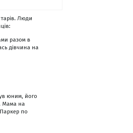
тарів. Люди
ців:
ами разом в
ась дівчина на
був юним, його
. Мама на
д Паркер по