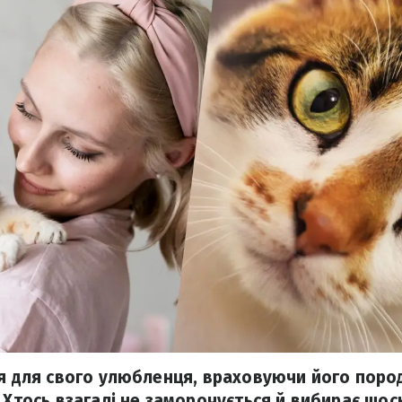
'я для свого улюбленця, враховуючи його пород
 Хтось взагалі не заморочується й вибирає щос