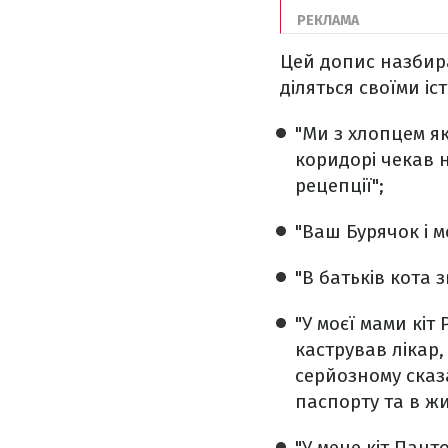
Цей допис назбир
діляться своїми іс
"Ми з хлопцем як
коридорі чекав 
рецепції";
"Ваш Бурячок і 
"В батьків кота 
"У моєї мами кіт
кастрував лікар
серйозному сказа
паспорту та в жи
"У мене кіт Панто