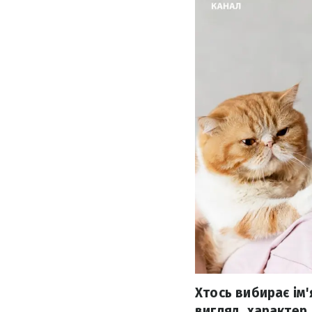
Хтось вибирає ім
вигляд, характер.