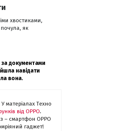
ти
тніми хвостиками,
 почула, як
а за документами
ийшла навідати
іла вона.
 У матеріалах Техно
рунків від OPPO
.
из – смартфон OPPO
омріяний гаджет!