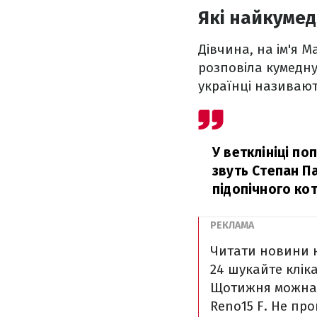
Які найкумед
Дівчина, на ім'я M
розповіла кумедну
українці називають
У ветклініці п
звуть Степан П
підопічного ко
Читати новини н
24 шукайте кліка
Щотижня можна в
Reno15 F. Не пр