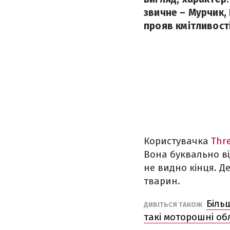
звичне – Мурчик, 
прояв кмітливості
Користувачка
Thr
Вона буквально в
не видно кінця. Д
тварин.
Біль
ДИВІТЬСЯ ТАКОЖ
такі моторошні о