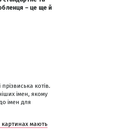
любленця – це ще й
прізвиська котів.
іших імен, якому
до імен для
х картинах мають