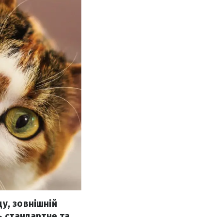
у, зовнішній
ь стандартне та