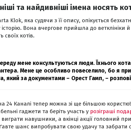
ніші та найдивніші імена носять ко
arta Klok, яка судячи з її опису, опікується безха
 історію. Вона вчергове прийшла до ветклініки й
 своїх котів.
опереду мене консультуються люди. Їхнього кот
антера. Мене це особливо повеселило, бо я пр
та, який за документами – Орест Гамп,
– розпов
а 24 Каналі тепер можна зі ще більшою користю!
бельні гаджети та беріть участь у
розіграші пода
играти навушники, а вкінці акції головний пр
оґавте шанс випробувати свою удачу та забрати 