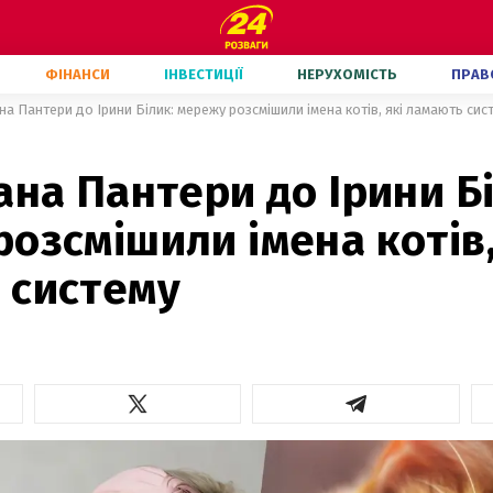
ФІНАНСИ
ІНВЕСТИЦІЇ
НЕРУХОМІСТЬ
ПРАВ
на Пантери до Ірини Білик: мережу розсмішили імена котів, які ламають сис
ана Пантери до Ірини Б
озсмішили імена котів,
 систему