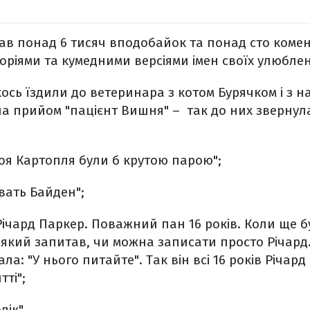
ав понад 6 тисяч вподобайок та понад сто комен
торіями та кумедними версіями імен своїх улюблен
ось їздили до ветеринара з котом Бурячком і з н
на прийом "пацієнт Вишня" – так до них звернул
моя Картопля були б крутою парою";
звать Байден";
 Річард Паркер. Поважний пан 16 років. Коли ще 
, який запитав, чи можна записати просто Річард
ла: "У нього питайте". Так він всі 16 років Річар
тті";
лік".