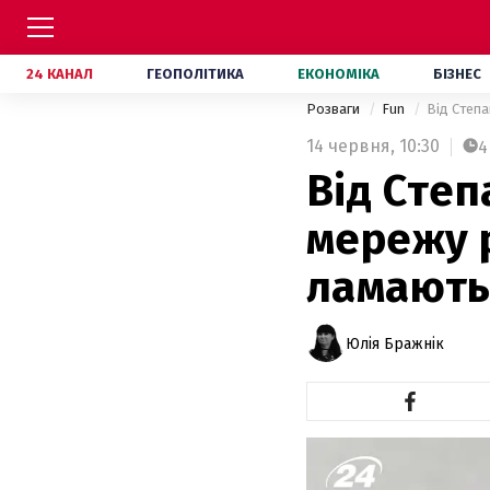
24 КАНАЛ
ГЕОПОЛІТИКА
ЕКОНОМІКА
БІЗНЕС
Розваги
Fun
Від Степа
14 червня,
10:30
4
Від Степ
мережу р
ламають
Юлія Бражнік