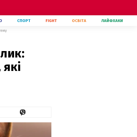
О
СПОРТ
FIGHT
ОСВІТА
ЛАЙФХАКИ
тему
ілик:
 які