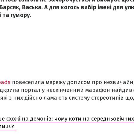
Барсик, Васька. А для когось вибір імені для у
 та гумору.
eads
повеселила мережу дописом про незвичайні 
ідкрила портал у нескінченний марафон найдивн
еякі з них дійсно ламають систему стереотипів що
ше схожі на демонів: чому коти на середньовічни
бличчя