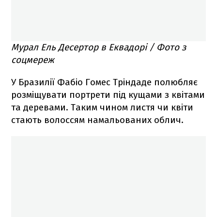
Мурал Ель Десертор в Еквадорі / Фото з
соцмереж
У Бразилії Фабіо Гомес Тріндаде полюбляє
розміщувати портрети під кущами з квітами
та деревами. Таким чином листя чи квіти
стають волоссям намальованих облич.