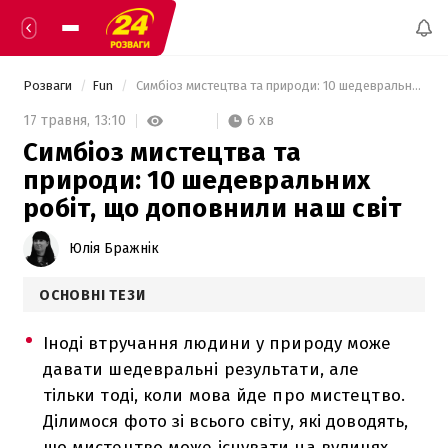
Розваги
Fun
 Симбіоз мистецтва та природи: 10 шедевральних робіт, що доповнили наш світ 
6 хв
17 травня,
13:10
Симбіоз мистецтва та
природи: 10 шедевральних
робіт, що доповнили наш світ
Юлія Бражнік
ОСНОВНІ ТЕЗИ
Іноді втручання людини у природу може
давати шедевральні результати, але
тільки тоді, коли мова йде про мистецтво.
Ділимося фото зі всього світу, які доводять,
що мистецтво може існувати на вулицях.