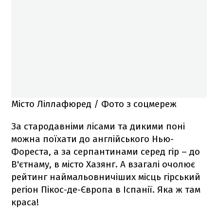
Місто Ліллафюред / Фото з соцмереж
За стародавніми лісами та дикими поні
можна поїхати до англійського Нью-
Фореста, а за серпантинами серед гір – до
В'єтнаму, в місто Хазянг. А взагалі очолює
рейтинг наймальовничіших місць гірський
регіон Пікос-де-Європа в Іспанії. Яка ж там
краса!