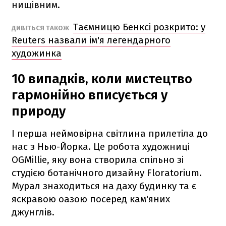
нищівним.
Таємницю Бенксі розкрито: у
ДИВІТЬСЯ ТАКОЖ
Reuters назвали ім'я легендарного
художинка
10 випадків, коли мистецтво
гармонійно вписується у
природу
І перша неймовірна світлина прилетіла до
нас з Нью-Йорка. Це робота художниці
OGMillie, яку вона створила спільно зі
студією ботанічного дизайну Floratorium.
Мурал знаходиться на даху будинку та є
яскравою оазою посеред кам'яних
джунглів.