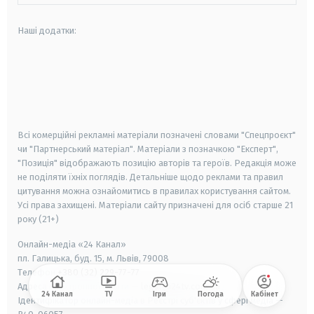
Наші додатки:
android
apple
smart tv
samsung smart tv
Всі комерційні рекламні матеріали позначені словами "Спецпроєкт"
чи "Партнерський матеріал". Матеріали з позначкою "Експерт",
"Позиція" відображають позицію авторів та героїв. Редакція може
не поділяти їхніх поглядів. Детальніше щодо реклами та правил
цитування можна ознайомитись в правилах користування сайтом.
Усі права захищені.
Матеріали сайту призначені для осіб старше
21
року (21+)
Онлайн-медіа «24 Канал»
пл. Галицька, буд. 15, м. Львів, 79008
Телефон
+380 (32) 229-77-77
Адреса електронної пошти —
legal@24tv.com.ua
24 Канал
TV
Ігри
Погода
Кабінет
Ідентифікатор онлайн-медіа в Реєстрі суб'єктів у сфері медіа —