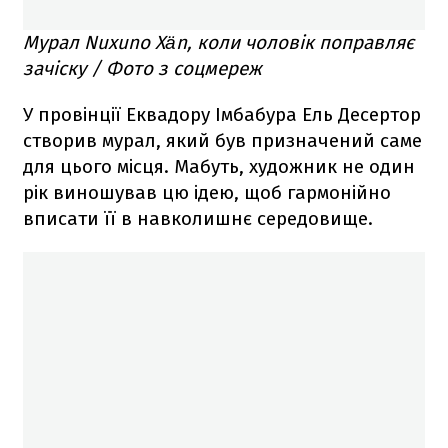
Мурал Nuxuno Xän, коли чоловік поправляє
зачіску / Фото з соцмереж
У провінції Еквадору Імбабура Ель Десертор
створив мурал, який був призначений саме
для цього місця. Мабуть, художник не один
рік виношував цю ідею, щоб гармонійно
вписати її в навколишнє середовище.