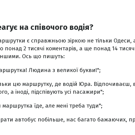
агує на співочого водія?
аршрутки є справжньою зіркою не тільки Одеси, а 
о понад 2 тисячі коментарів, а ще понад 14 тисяч
іншими. Ось що пишуть:
аршрутка! Людина з великої букви!";
ільки цю маршрутку, де водій Юра. Відпочиваєш, 
го, а іноді, підспівують усі пасажири";
 маршрутка їде, але мені треба туди";
брати автобус побільше, нас багато бажаючих, пр