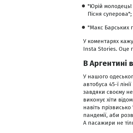
"Юрій молодець! 
Пісня суперова";
"Макс Барських 
У коментарях кажу
Insta Stories. Оце
В Аргентині 
У нашого одеського
автобуса 45-ї лін
завдяки своєму не
виконує хіти відо
навіть прізвисько 
пандемії, аби роз
А пасажири не тіль