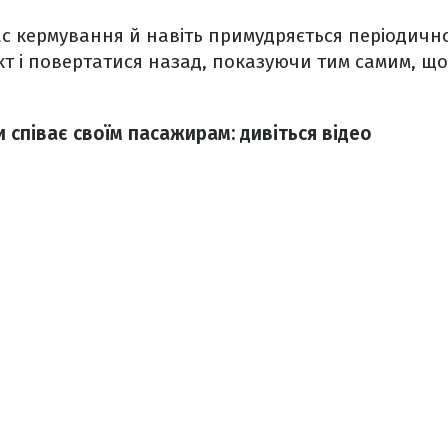
час кермування й навіть примудряється періодич
кт і повертатися назад, показуючи тим самим, що 
и співає своїм пасажирам: дивіться відео