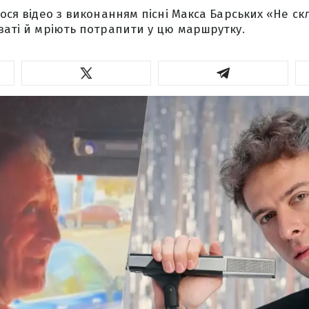
лося відео з виконанням пісні Макса Барських «Не ск
хваті й мріють потрапити у цю маршрутку.