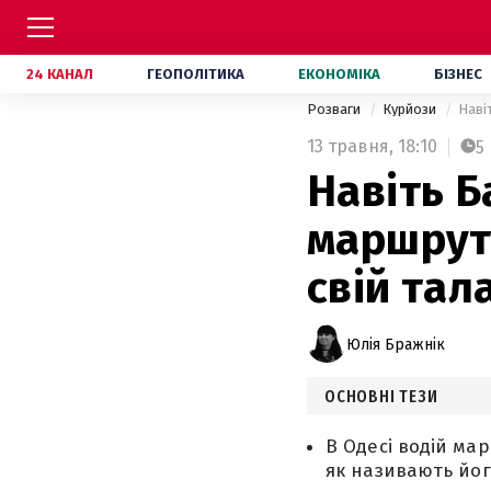
24 КАНАЛ
ГЕОПОЛІТИКА
ЕКОНОМІКА
БІЗНЕС
Розваги
Курйози
Наві
13 травня,
18:10
5
Навіть Б
маршрутк
свій тал
Юлія Бражнік
ОСНОВНІ ТЕЗИ
В Одесі водій мар
як називають його