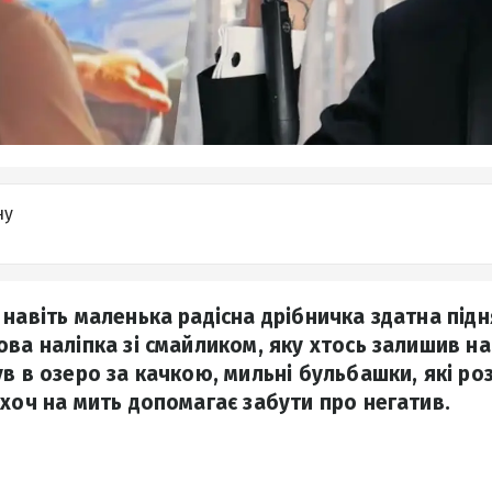
ну
навіть маленька радісна дрібничка здатна підн
ва наліпка зі смайликом, яку хтось залишив на 
в в озеро за качкою, мильні бульбашки, які ро
 хоч на мить допомагає забути про негатив.