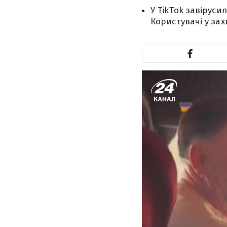
У TikTok завіруси
Користувачі у за