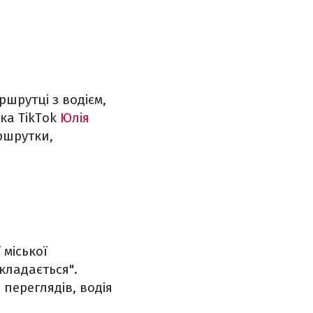
ршрутці з водієм,
ка TikTok
Юлія
ршрутки,
 міської
кладається".
 переглядів, водія