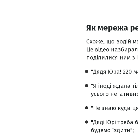
Як мережа ре
Схоже, що водій м
Це відео назбирал
поділилися ним з 
"Дядя Юра! 220 м
"Я іноді ждала т
усього негативно
"Не знаю куди ця
"Дяді Юрі треба 
будемо їздити";