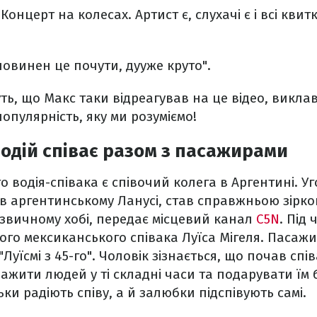
Концерт на колесах. Артист є, слухачі є і всі квит
повинен це почути, дууже круто".
ть, що Макс таки відреагував на це відео, викла
 популярність, яку ми розуміємо!
водій співає разом з пасажирами
 водія-співака є співочий колега в Аргентині. Уг
ії в аргентинському Ланусі, став справжньою зір
звичному хобі, передає місцевий канал
C5N
. Під 
мого мексиканського співака Луїса Мігеля. Пасаж
"Луїсмі з 45-го". Чоловік зізнається, що почав спів
важити людей у ті складні часи та подарувати їм 
ки радіють співу, а й залюбки підспівують самі.