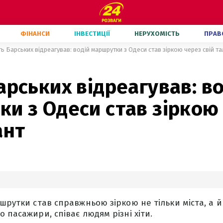
ФІНАНСИ
ІНВЕСТИЦІЇ
НЕРУХОМІСТЬ
ПРАВ
ть Барських відреагував: водій маршрутки з Одеси став зіркою через свій т
арських відреагував: в
и з Одеси став зіркою
ант
шрутки став справжньою зіркою не тільки міста, а й 
 пасажири, співає людям різні хіти.