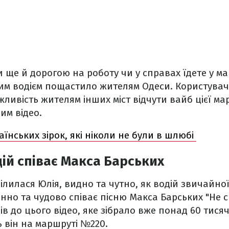
ви ще й дорогою на роботу чи у справах їдете у ма
ким водієм пощастило жителям Одеси. Користувач
ливість жителям інших міст відчути вайб цієї ма
им відео.
аїнських зірок, які ніколи не були в шлюбі
ій співає Макса Барських
ілилася Юлія, видно та чутно, як водій звичайної
но та чудово співає пісню Макса Барських "Не с
в до цього відео, яке зібрало вже понад 60 тисяч
ь він на маршруті №220.