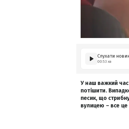
Слухати нови
00:53 хв
У наш важкий час 
потішити. Випадко
песик, що стрибну
вулицею – все це