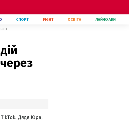
О
СПОРТ
FIGHT
ОСВІТА
ЛАЙФХАКИ
алант
одій
 через
TikTok. Дядя Юра,