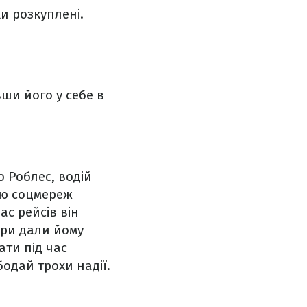
ки розкуплені.
вши його у себе в
о Роблес, водій
кою соцмереж
час рейсів він
ири дали йому
ати під час
бодай трохи надії.