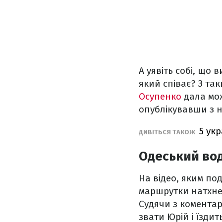
А уявіть собі, що 
який співає? З та
Осупенко
дала мож
опублікувавши з н
5 укр
ДИВІТЬСЯ ТАКОЖ
Одеський вод
На відео, яким под
маршрутки натхнен
Судячи з коментарі
звати Юрій і їздит