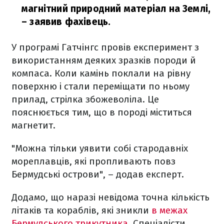
магнітний природний матеріал на Землі,
– заявив фахівець.
У програмі Гатчінгс провів експеримент з
використанням деяких зразків породи й
компаса. Коли камінь поклали на рівну
поверхню і стали переміщати по ньому
прилад, стрілка збожеволіла. Це
пояснюється тим, що в породі міститься
магнетит.
"Можна тільки уявити собі стародавніх
мореплавців, які пропливають повз
Бермудські острови", – додав експерт.
Додамо, що наразі невідома точна кількість
літаків та кораблів, які зникли
в межах
Бермудського трикутника.
Спеціалісти