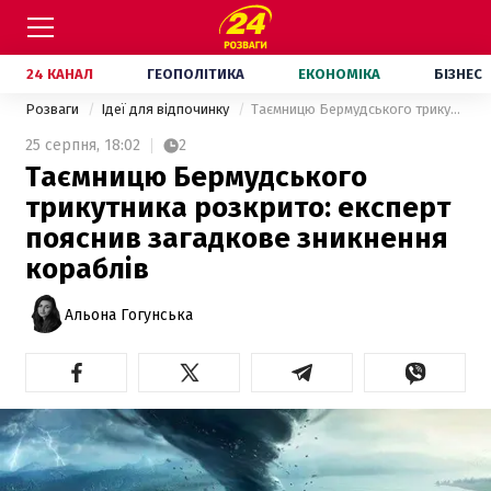
24 КАНАЛ
ГЕОПОЛІТИКА
ЕКОНОМІКА
БІЗНЕС
Розваги
Ідеї для відпочинку
Таємницю Бермудського трикутника розкрито: експерт пояснив загадкове зникнення кораблів
25 серпня,
18:02
2
Таємницю Бермудського
трикутника розкрито: експерт
пояснив загадкове зникнення
кораблів
Альона Гогунська