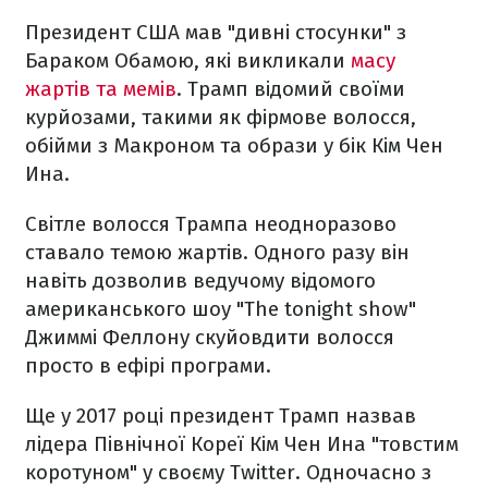
Президент США мав "дивні стосунки" з
Бараком Обамою, які викликали
масу
жартів та мемів
. Трамп відомий своїми
курйозами, такими як фірмове волосся,
обійми з Макроном та образи у бік Кім Чен
Ина.
Світле волосся Трампа неодноразово
ставало темою жартів. Одного разу він
навіть дозволив ведучому відомого
американського шоу "The tonight show"
Джиммі Феллону скуйовдити волосся
просто в ефірі програми.
Ще у 2017 році президент Трамп назвав
лідера Північної Кореї Кім Чен Ина "товстим
коротуном" у своєму Twitter. Одночасно з