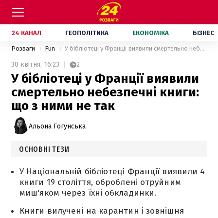
24 КАНАЛ
ГЕОПОЛІТИКА
ЕКОНОМІКА
БІЗНЕС
Розваги
Fun
У бібліотеці у Франції виявили смертельно небезпечні книги: що з ними не так
30 квітня,
16:23
2
У бібліотеці у Франції виявили
смертельно небезпечні книги:
що з ними не так
Альона Гогунська
ОСНОВНІ ТЕЗИ
У Національній бібліотеці Франції виявили 4
книги 19 століття, оброблені отруйним
миш'яком через їхні обкладинки.
Книги вилучені на карантин і зовнішня