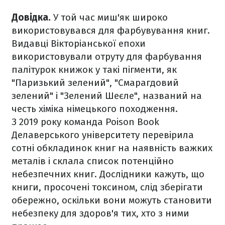
Довідка.
У той час миш'як широко
використовувався для фарбувування книг.
Видавці Вікторіанської епохи
використовували отруту для фарбування
палітурок книжок у такі пігменти, як
"Паризький зелений", "Смарагдовий
зелений" і "Зелений Шеєле", названий на
честь хіміка німецького походження.
З 2019 року команда Poison Book
Делаверського університету перевірила
сотні обкладинок книг на наявність важких
металів і склала список потенційно
небезпечних книг. Дослідники кажуть, що
книги, просочені токсином, слід зберігати
обережно, оскільки вони можуть становити
небезпеку для здоров'я тих, хто з ними