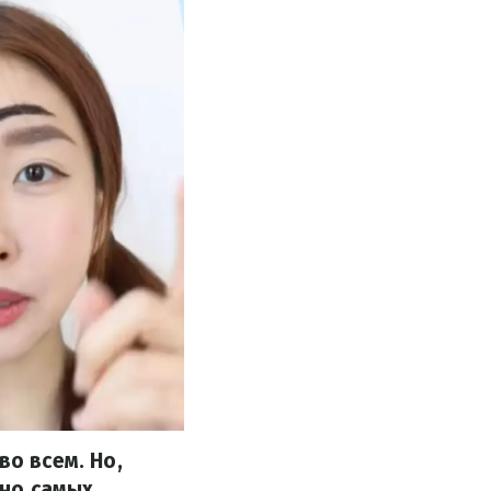
во всем. Но,
нно самых