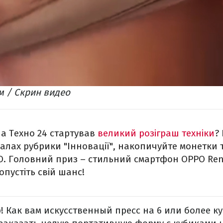
м / Скрин видео
на Техно 24 стартував
великий розіграш техніки
?
іалах рубрики "Інновації", накопичуйте монетки 
 Головний приз – стильний смартфон ОРРО Reno
опустіть свій шанс!
! Как вам искусственный пресс на 6 или более к