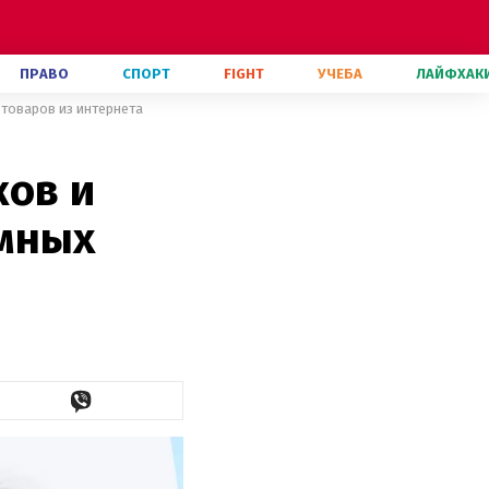
ПРАВО
СПОРТ
FIGHT
УЧЕБА
ЛАЙФХАК
-товаров из интернета
ков и
мных