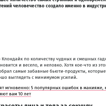
ений человечество создало именно в индустри
о Клондайк по количеству чудных и смешных гад
овится и весело, и неловко. Хотя кое-что из это
обрал самые забавные бьюти-продукты, которы
ошо выглядеть с минимумом усилий.
ят мгновенно: 5 популярных ошибок в макияже, 
яют вам 10 лет
расоты лица и тела за секунду