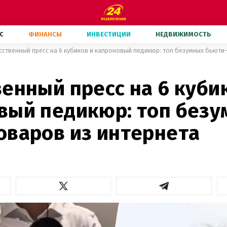
С
ФИНАНСЫ
ИНВЕСТИЦИИ
НЕДВИЖИМОСТЬ
сственный пресс на 6 кубиков и капроновый педикюр: топ безумных бьюти
енный пресс на 6 куби
вый педикюр: топ безу
оваров из интернета