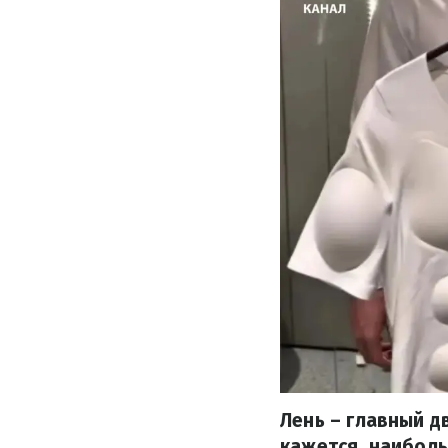
Лень – главный д
кажется, наибол