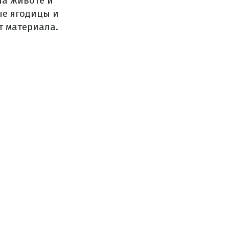
на животе и
ые ягодицы и
т материала.