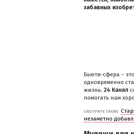
забавных изобрет
Бьюти-сфера – эт
одновременно стан
жизнь.
24 Канал
с
помогать нам хор
Стар
СМОТРИТЕ ТАКЖЕ
незаметно добавл
Муляжи для к