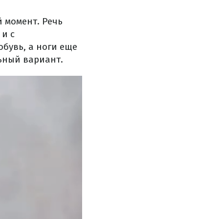
й момент. Речь
 и с
бувь, а ноги еще
льный вариант.