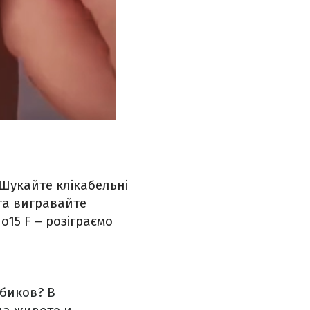
 Шукайте клікабельні
та вигравайте
15 F – розіграємо
убиков? В