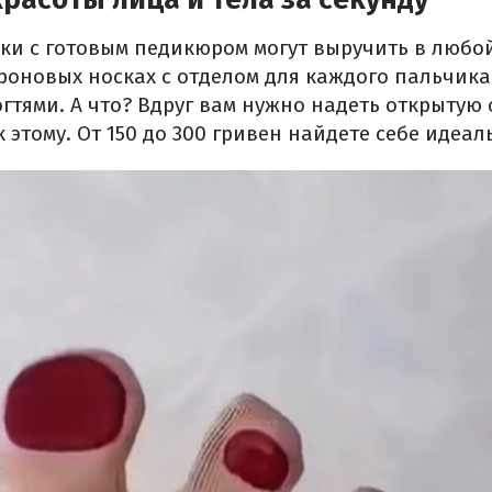
ски с готовым педикюром могут выручить в любо
роновых носках с отделом для каждого пальчика
тями. А что? Вдруг вам нужно надеть открытую о
к этому. От 150 до 300 гривен найдете себе идеа