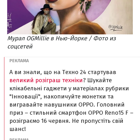
Мурал OGMillie в Нью-Йорке / Фото из
соцсетей
А ви знали, що на Техно 24 стартував
великий розіграш техніки
? Шукайте
клікабельні гаджети у матеріалах рубрики
"Інновації", накопичуйте монетки та
вигравайте навушники OPPO. Головний
приз – стильний смартфон ОРРО Reno15 F –
розіграємо 16 червня. Не пропустіть свій
шанс!