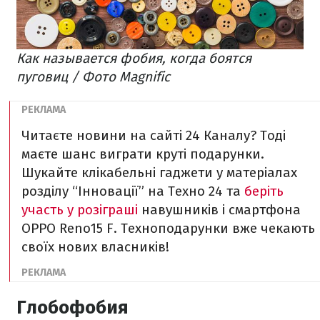
Как называется фобия, когда боятся
пуговиц / Фото Magnific
Читаєте новини на сайті 24 Каналу? Тоді
маєте шанс виграти круті подарунки.
Шукайте клікабельні гаджети у матеріалах
розділу “Інновації” на Техно 24 та
беріть
участь у розіграші
навушників і смартфона
OPPO Reno15 F. Техноподарунки вже чекають
своїх нових власників!
Глобофобия