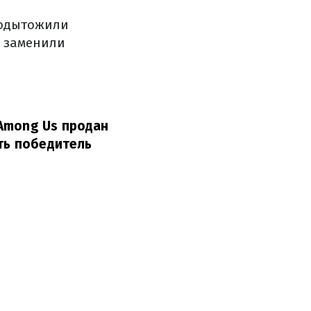
подытожили
и заменили
Among Us продан
сть победитель