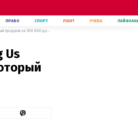
ПРАВО
СПОРТ
FIGHT
УЧЕБА
ЛАЙФХАК
Новый персонаж: авторы Among Us выпустили ролик с наггетсом, который продали за 100 000 долларов
 Us
который