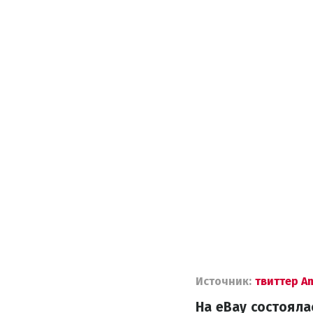
Источник:
твиттер A
На eBay состояла