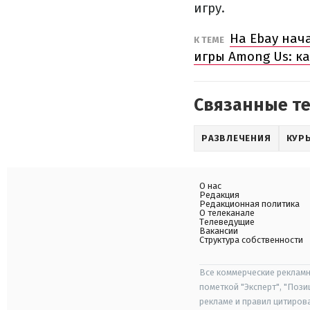
игру.
На Ebay нача
К ТЕМЕ
игры Among Us: к
Связанные т
РАЗВЛЕЧЕНИЯ
КУР
О нас
Редакция
Редакционная политика
О телеканале
Телеведущие
Вакансии
Структура собственности
Все коммерческие рекламн
пометкой "Эксперт", "Поз
рекламе и правил цитиров