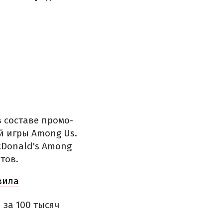
 составе промо-
й игры Among Us.
cDonald's Among
тов.
вила
 за 100 тысяч