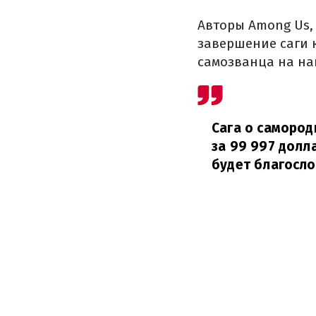
Авторы Among Us,
завершение саги 
самозванца на наг
Сага о самород
за 99 997 долл
будет благосл