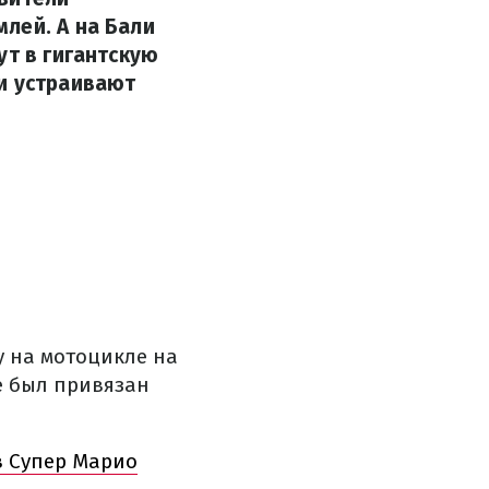
лей. А на Бали
ут в гигантскую
и устраивают
у на мотоцикле на
не был привязан
в Супер Марио