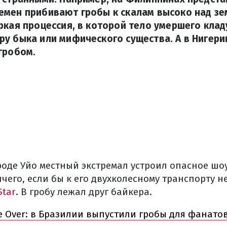
мен прибивают гробы к скалам высоко над зем
ркая процессия, в которой тело умершего клад
у быка или мифического существа. А в Нигери
гробом.
роде Уйо местный экстремал устроил опасное шо
ичего, если бы к его двухколесному транспорту 
Star
. В гробу лежал друг байкера.
 Over: в Бразилии выпустили гробы для фанато