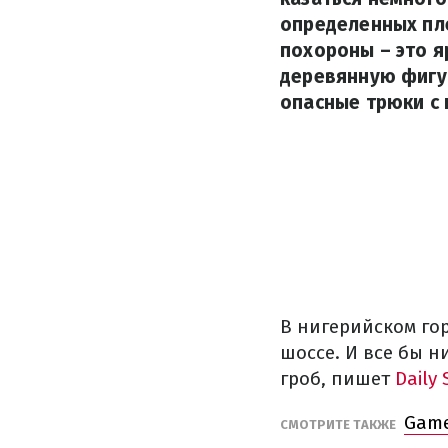
определенных пле
похороны – это я
деревянную фигур
опасные трюки с 
В нигерийском го
шоссе. И все бы н
гроб, пишет
Daily 
Game
СМОТРИТЕ ТАКЖЕ