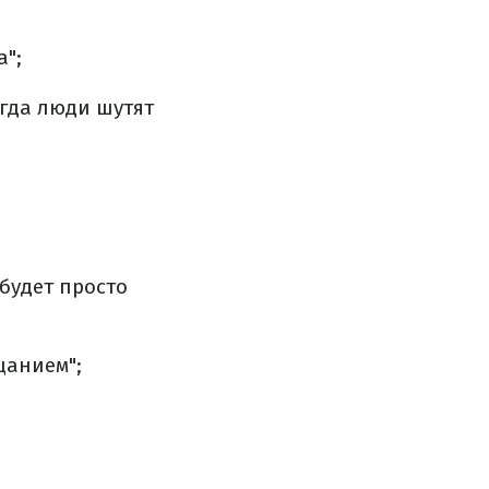
а";
огда люди шутят
 будет просто
щанием";