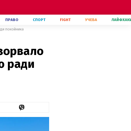
ПРАВО
СПОРТ
FIGHT
УЧЕБА
ЛАЙФХАК
ади покойника
взорвало
ю ради