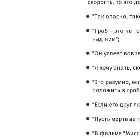
скорость, то это 
"Так опасно, так
"Гроб – это не т
над ним";
"Он успеет вовре
"Я хочу знать, ск
"Это разумно, е
положить в гроб
"Если его друг 
"Пусть мертвые п
"В фильме "Мисс