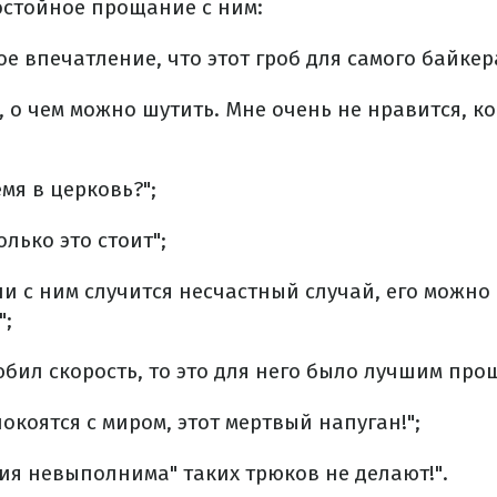
достойное прощание с ним:
ое впечатление, что этот гроб для самого байкер
о, о чем можно шутить. Мне очень не нравится, к
мя в церковь?";
олько это стоит";
сли с ним случится несчастный случай, его можно
";
любил скорость, то это для него было лучшим про
окоятся с миром, этот мертвый напуган!";
ия невыполнима" таких трюков не делают!".