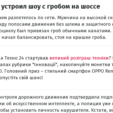
устроил шоу с гробом на шоссе
аем разлетелось по сети. Мужчина на высокой с
ду полосами движения без шлема и защитного 
тоциклу был привязан гроб обычными канатами. 
 начал балансировать, стоя на крышке гроба.
на Техно 24 стартував
великий розіграш техніки
?
іалах рубрики "Інновації", накопичуйте монетки 
 Головний приз – стильний смартфон ОРРО Reno
опустіть свій шанс!
онтроля дорожного движения подтвердила подл
ии об искусственном интеллекте, а полиция уже
тобы установить личность нарушителя. Кстати, 