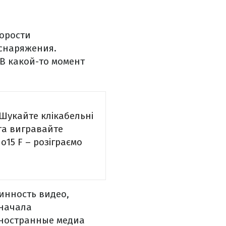
корости
снаряжения.
В какой-то момент
 Шукайте клікабельні
та вигравайте
15 F – розіграємо
инность видео,
 начала
иностранные медиа