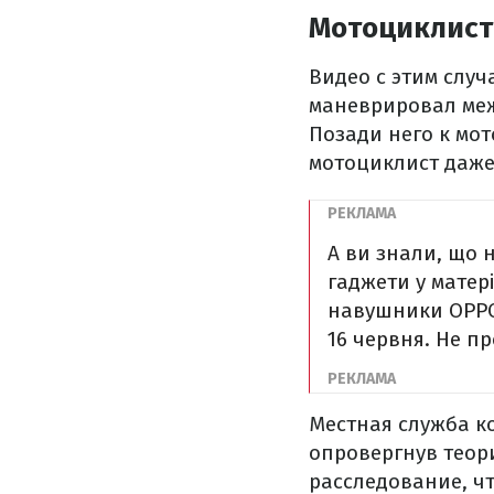
Мотоциклист 
Видео с этим случ
маневрировал меж
Позади него к мо
мотоциклист даже
А ви знали, що 
гаджети у матер
навушники OPPO.
16 червня. Не пр
Местная служба к
опровергнув теор
расследование, ч