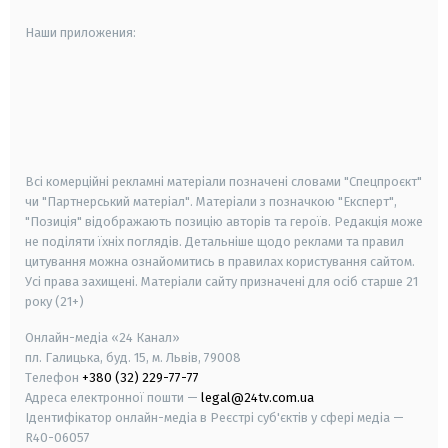
Наши приложения:
android
apple
smart tv
samsung smart tv
Всі комерційні рекламні матеріали позначені словами "Спецпроєкт"
чи "Партнерський матеріал". Матеріали з позначкою "Експерт",
"Позиція" відображають позицію авторів та героїв. Редакція може
не поділяти їхніх поглядів. Детальніше щодо реклами та правил
цитування можна ознайомитись в правилах користування сайтом.
Усі права захищені.
Матеріали сайту призначені для осіб старше
21
року (21+)
Онлайн-медіа «24 Канал»
пл. Галицька, буд. 15, м. Львів, 79008
Телефон
+380 (32) 229-77-77
Адреса електронної пошти —
legal@24tv.com.ua
Ідентифікатор онлайн-медіа в Реєстрі суб'єктів у сфері медіа —
R40-06057