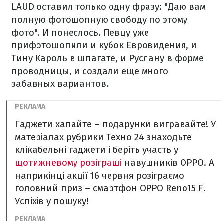
LAUD оставил только одну фразу: "Даю вам
полную фотошопную свободу по этому
фото". И понеслось. Певцу уже
прифотошопили и кубок Евровидения, и
Тину Кароль в шпагате, и Руслану в форме
проводницы, и создали еще много
забавных вариантов.
Гаджети хапайте – подарунки вигравайте! У
матеріалах рубрики Техно 24 знаходьте
клікабельні гаджети і беріть участь у
щотижневому розіграші
навушників OPPO. А
наприкінці акції 16 червня розіграємо
головний приз – смартфон OPPO Reno15 F.
Успіхів у пошуку!