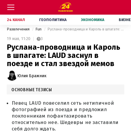
24 КАНАЛ
ГЕОПОЛИТИКА
ЭКОНОМИКА
БИЗНЕ
Развлечения
Fun
Руслана-проводница и Кароль в шпагате: LAUD заснул в поезде и стал звездой мемов
19 мая,
11:20
3
Руслана-проводница и Кароль
в шпагате: LAUD заснул в
поезде и стал звездой мемов
Юлия Бражник
ОСНОВНЫЕ ТЕЗИСЫ
Певец LAUD повеселил сеть нетипичной
фотографией из поезда и предложил
поклонникам пофантазировать
относительно нее. Шедевры не заставили
себя долго ждать.