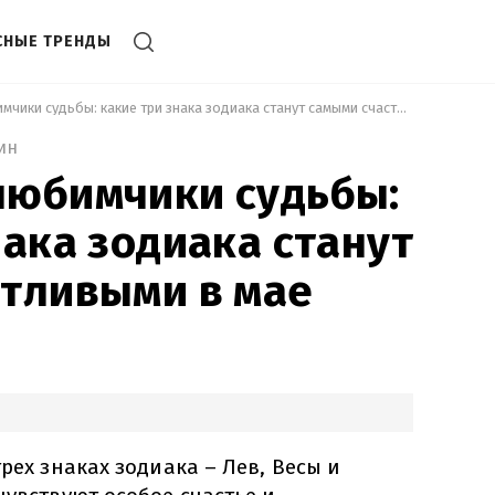
СНЫЕ ТРЕНДЫ
 Настоящие любимчики судьбы: какие три знака зодиака станут самыми счастливыми в мае 
ин
любимчики судьбы:
нака зодиака станут
тливыми в мае
трех знаках зодиака – Лев, Весы и