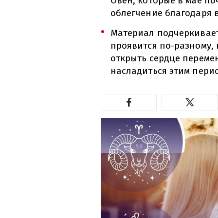
Овен, которые в мае по
облегчение благодаря 
Материал подчеркивает,
проявится по-разному, 
открыть сердце переме
насладиться этим пери