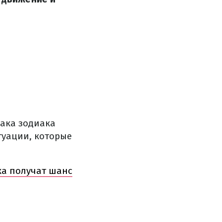
нака зодиака
туации, которые
ка получат шанс