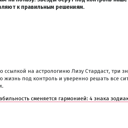
вляют к правильным решениям.
о ссылкой на астрологиню Лизу Стардаст, три з
ю жизнь под контроль и уверенно решать все си
и.
абильность сменяется гармонией: 4 знака зодиа