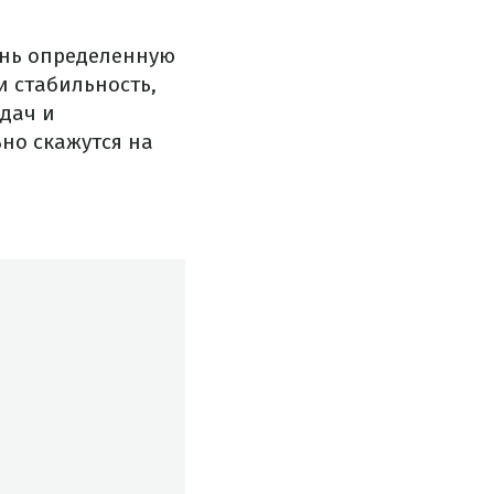
знь определенную
и стабильность,
дач и
но скажутся на