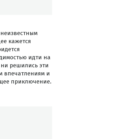
и неизвестным
щее кажется
ридется
димостью идти на
 ни решились эти
м впечатлениям и
ющее приключение.