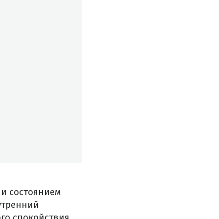
 и состоянием
нутренний
го спокойствия.