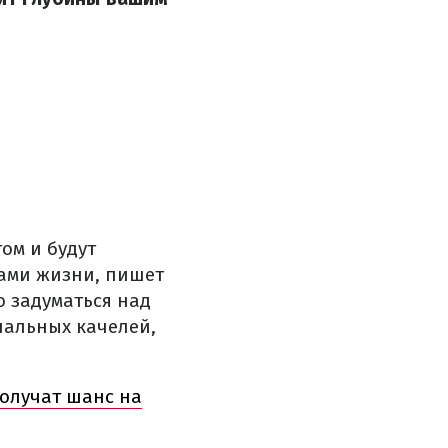
ом и будут
ами жизни, пишет
о задуматься над
нальных качелей,
получат шанс на