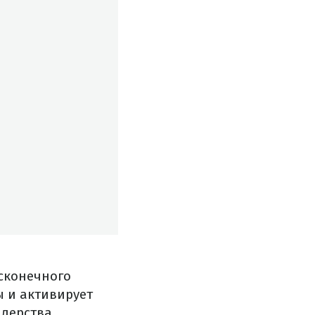
есконечного
ы и активирует
идерства,