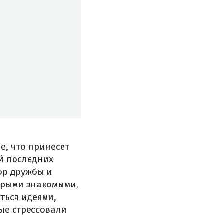
е, что принесет
й последних
ор дружбы и
тарыми знакомыми,
ться идеями,
ые стрессовали