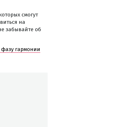
которых смогут
виться на
 не забывайте об
в фазу гармонии