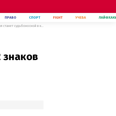
ПРАВО
СПОРТ
FIGHT
УЧЕБА
ЛАЙФХАК
Время показать себя профессиональному миру: для 2 знаков зодиака эта неделя станет судьбоносной в карьере
 знаков