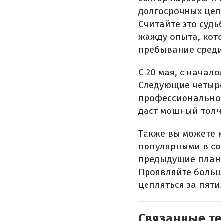
долгосрочных цел
Считайте это суд
жажду опыта, кот
пребывание среди
С 20 мая, с начал
Следующие четыре
профессиональном
даст мощный толч
Также вы можете 
популярными в со
предыдущие планы
Проявляйте больш
цепляться за пят
Связанные т