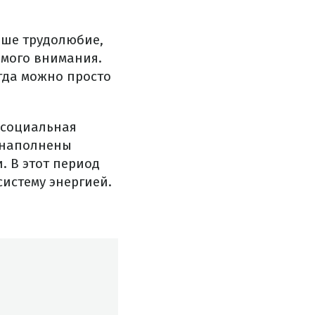
аше трудолюбие,
амого внимания.
гда можно просто
 социальная
 наполнены
 В этот период
истему энергией.