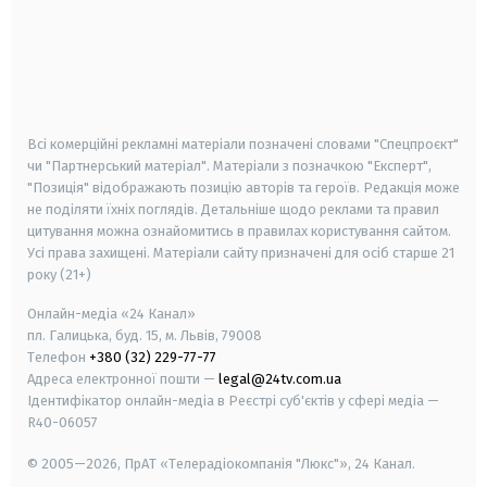
android
apple
smart tv
samsung smart tv
Всі комерційні рекламні матеріали позначені словами "Спецпроєкт"
чи "Партнерський матеріал". Матеріали з позначкою "Експерт",
"Позиція" відображають позицію авторів та героїв. Редакція може
не поділяти їхніх поглядів. Детальніше щодо реклами та правил
цитування можна ознайомитись в правилах користування сайтом.
Усі права захищені.
Матеріали сайту призначені для осіб старше
21
року (21+)
Онлайн-медіа «24 Канал»
пл. Галицька, буд. 15, м. Львів, 79008
Телефон
+380 (32) 229-77-77
Адреса електронної пошти —
legal@24tv.com.ua
Ідентифікатор онлайн-медіа в Реєстрі суб'єктів у сфері медіа —
R40-06057
© 2005—2026,
ПрАТ «Телерадіокомпанія "Люкс"», 24 Канал.