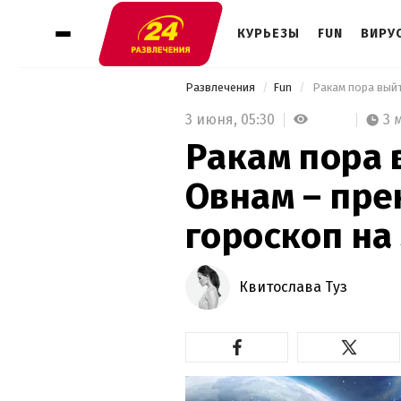
КУРЬЕЗЫ
FUN
ВИРУ
Развлечения
Fun
 Ракам пора выйт
3 июня,
05:30
3 
Ракам пора 
Овнам – пре
гороскоп на
Квитослава Туз