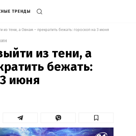
СНЫЕ ТРЕНДЫ
и из тени, а Овнам – прекратить бежать: гороскоп на 3 июня 
мин
выйти из тени, а
кратить бежать:
 3 июня