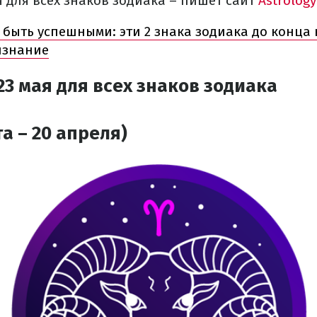
я для всех знаков зодиака – пишет сайт
Astrology
 быть успешными: эти 2 знака зодиака до конца
изнание
23 мая для всех знаков зодиака
а – 20 апреля)