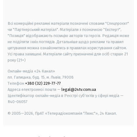
smart tv
samsung smart tv
Всі комерційні рекламні матеріали позначені словами "Спецпроєкт"
чи "Партнерський матеріал". Матеріали з позначкою "Експерт",
"Позиція" відображають позицію авторів та героїв. Редакція може
не поділяти їхніх поглядів. Детальніше щодо реклами та правил
цитування можна ознайомитись в правилах користування сайтом.
Усі права захищені.
Матеріали сайту призначені для осіб старше
21
року (21+)
Онлайн-медіа «24 Канал»
пл. Галицька, буд. 15, м. Львів, 79008
Телефон
+380 (32) 229-77-77
Адреса електронної пошти —
legal@24tv.com.ua
Ідентифікатор онлайн-медіа в Реєстрі суб'єктів у сфері медіа —
R40-06057
© 2005—2026,
ПрАТ «Телерадіокомпанія "Люкс"», 24 Канал.