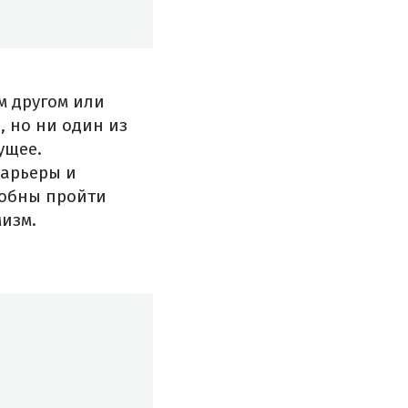
м другом или
 но ни один из
ущее.
барьеры и
собны пройти
мизм.