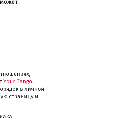
оможет
отношениях,
ет
Your Tango
.
порядок в личной
вую страницу и
диака