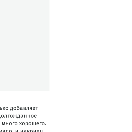
лько добавляет
 долгожданное
 много хорошего.
мало, и наконец