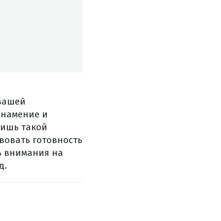
 вашей
знамение и
лишь такой
вовать готовность
ь внимания на
д.