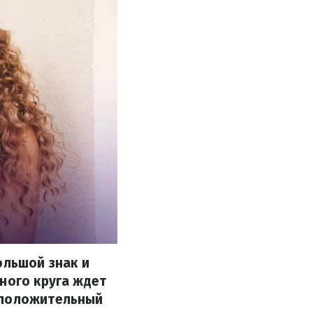
ольшой знак и
ного круга ждет
 положительный