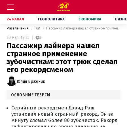
24 КАНАЛ
ГЕОПОЛИТИКА
ЭКОНОМИКА
БИЗНЕ
Развлечения
Fun
Пассажир лайнера нашел странное применение зубочисткам: этот трюк сделал его рекордсменом
20 мая,
18:25
3
Пассажир лайнера нашел
странное применение
зубочисткам: этот трюк сделал
его рекордсменом
Юлия Бражник
ОСНОВНЫЕ ТЕЗИСЫ
Серийный рекордсмен Дэвид Раш
установил новый странный рекорд. Он за
минуту сломал более 80 зубочисток. Рекорд
зафиксировали во время плавания на