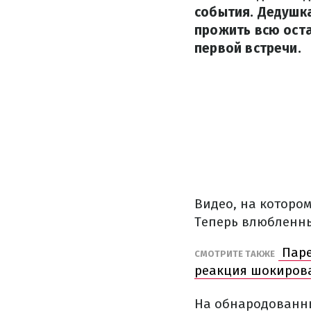
события. Дедушк
прожить всю оста
первой встречи.
Видео, на которо
Теперь влюбленны
Паре
СМОТРИТЕ ТАКЖЕ
реакция шокирова
На обнародованных