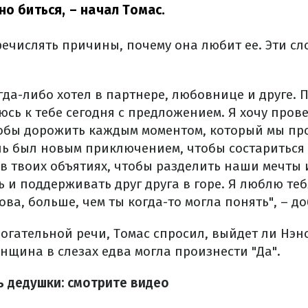
но биться,
– начал Томас.
ечислять причины, почему она любит ее. Эти сл
огда-либо хотел в партнере, любовнице и друге. П
ь к тебе сегодня с предложением. Я хочу прове
тобы дорожить каждым моментом, который мы пр
ь был новым приключением, чтобы состариться 
в твоих объятиях, чтобы разделить наши мечты 
ь и поддерживать друг друга в горе. Я люблю те
ова, больше, чем ты когда-то могла понять", – д
огательной речи, Томас спросил, выйдет ли Нэнс
щина в слезах едва могла произнести "Да".
ь дедушки: смотрите видео