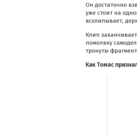
Он достаточно вз
уже стоит на одно
всхлипывает, держ
Клип заканчивает
помолвку самоде
тронуты фрагмент
Как Томас призна