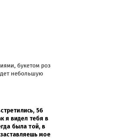
тиями, букетом роз
ладет небольшую
встретились, 56
ак я видел тебя в
егда была той, в
 заставляешь мое