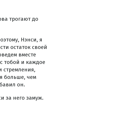
ова трогают до
оэтому, Нэнси, я
сти остаток своей
оведем вместе
с тобой и каждое
и стремления,
бя больше, чем
обавил он.
и за него замуж.