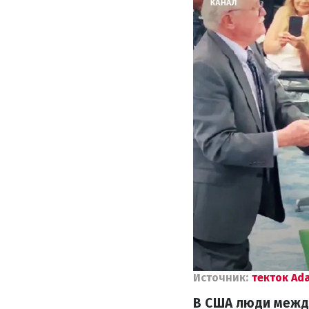
Источник:
текток Ada
В США люди межд