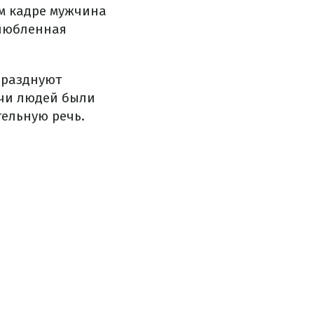
ем кадре мужчина
злюбленная
празднуют
чи людей были
ельную речь.