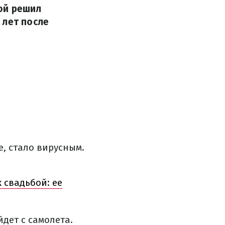
ой решил
 лет после
, стало вирусным.
 свадьбой: ее
дет с самолета.