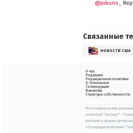
@jobuns_
Repl
Связанные т
НОВОСТИ США
О нас
Редакция
Редакционная политика
О телеканале
Телеведущие
Вакансии
Структура собственности
Все коммерческие рекламн
пометкой "Эксперт", "Поз
рекламе и правил цитиров
«Телерадиокомпания" Люкс