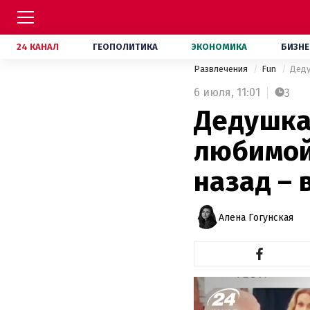
24 КАНАЛ
ГЕОПОЛИТИКА
ЭКОНОМИКА
БИЗНЕ
Развлечения
Fun
Деду
6 июля,
11:01
3
Дедушка
любимой
назад – 
Алена Гогунская