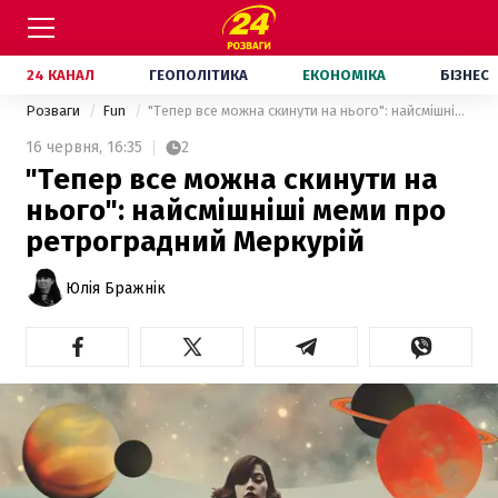
24 КАНАЛ
ГЕОПОЛІТИКА
ЕКОНОМІКА
БІЗНЕС
Розваги
Fun
"Тепер все можна скинути на нього": найсмішніші меми про ретроградний Меркурій
16 червня,
16:35
2
"Тепер все можна скинути на
нього": найсмішніші меми про
ретроградний Меркурій
Юлія Бражнік