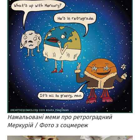
Намальовані меми про ретроградний
Меркурій / Фото з соцмереж