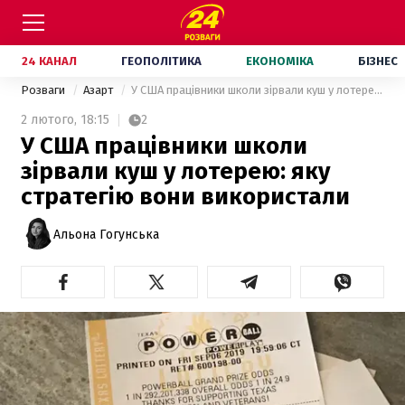
24 КАНАЛ
ГЕОПОЛІТИКА
ЕКОНОМІКА
БІЗНЕС
Розваги
Азарт
У США працівники школи зірвали куш у лотерею: яку стратегію вони використали
2 лютого,
18:15
2
У США працівники школи
зірвали куш у лотерею: яку
стратегію вони використали
Альона Гогунська