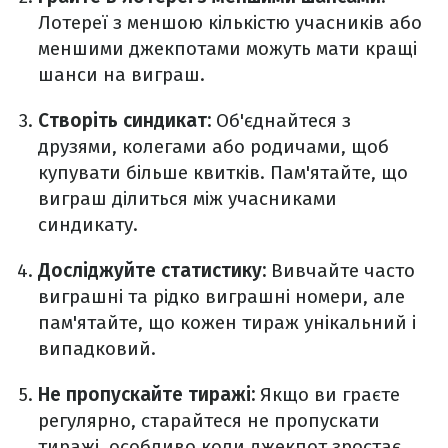
Лотереї з меншою кількістю учасників або
меншими джекпотами можуть мати кращі
шанси на виграш.
Створіть синдикат:
Об'єднайтеся з
друзями, колегами або родичами, щоб
купувати більше квитків. Пам'ятайте, що
виграш ділиться між учасниками
синдикату.
Досліджуйте статистику:
Вивчайте часто
виграшні та рідко виграшні номери, але
пам'ятайте, що кожен тираж унікальний і
випадковий.
Не пропускайте тиражі:
Якщо ви граєте
регулярно, старайтеся не пропускати
тиражі, особливо коли джекпот зростає.