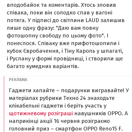
вподобайок та коментарів. Хтось зловив
співака, поки він солодко спав у вагоні
потяга. У підписі до світлини LAUD залишив
лише одну фразу: "Даю вам повну
фотошопну свободу по цьому фото". І
понеслося. Співаку вже прифотошопили і
кубок Євробачення, і Тіну Кароль у шпагаті,
і Руслану у формі провідниці, і створили ще
багато кумедних варіантів.
Гаджети хапайте – подарунки вигравайте! У
матеріалах рубрики Техно 24 знаходьте
клікабельні гаджети і беріть участь у
щотижневому розіграші
навушників OPPO. А
наприкінці акції 16 червня розіграємо
головний приз – смартфон OPPO Reno15 F.