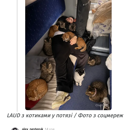
LAUD з котиками у потязі / Фото з соцмереж