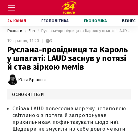
24 КАНАЛ
ГЕОПОЛІТИКА
ЕКОНОМІКА
БІЗНЕС
Розваги
Fun
Руслана-провідниця та Кароль у шпагаті: LAUD заснув у потязі й став зіркою мемів
19 травня,
11:20
3
Руслана-провідниця та Кароль
у шпагаті: LAUD заснув у потязі
й став зіркою мемів
Юлія Бражнік
ОСНОВНІ ТЕЗИ
Співак LAUD повеселив мережу нетиповою
світлиною з потяга й запропонував
прихильникам пофантазувати щодо неї.
Шедеври не змусили на себе довго чекати.