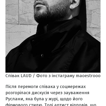
Співак LAUD / Фото з інстаграму maoestrooo
Після перемоги співака у соцмережах
розгорілася дискусія через зауваження
Руслани, яка була у журі, щодо його
фірмового стилю. Тоді артист відповів, що