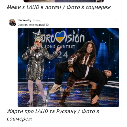
Меми з LAUD в потязі / Фото з соцмереж
Жарти про LAUD та Руслану / Фото з
соцмереж