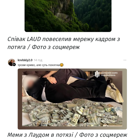
Співак LAUD повеселив мережу кадром з
потяга / Фото з соцмереж
Меми з Лаудом в потязі / Фото з соцмереж