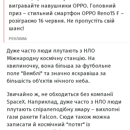
вигравайте навушники OPPO. Головний
приз – стильний смартфон ОРРО Reno15 F –
розіграємо 16 червня. Не пропустіть свій
шанс!
Дуже часто люди плутають з НЛО
Міжнародну космічну станцію. На
хвилиночку, вона більша за футбольне
поле "Вемблі" та значно яскравіша за
більшість об'єктів нічного неба.
Звичайно ж, не обходиться без компанії
SpaceX. Наприклад, дуже часто з НЛО люди
плутають спіралеподібну хмару – вихлопні
гази ракети Falcon. Сюди також можна
записати й космічний "потяг" із