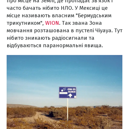
про місце на Землі, де пропадає зв’язок і
часто бачать нібито НЛО. У Мексиці це
місце називають власним "Бермудським
трикутником",
WION
. Так звана Зона
мовчання розташована в пустелі Чіуауа. Тут
нібито зникають радіосигнали та
відбуваються паранормальні явища.