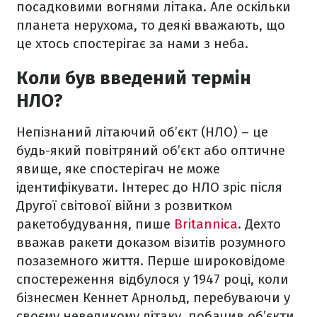
посадковими вогнями літака. Але оскільки
планета нерухома, то деякі вважають, що
це хтось спостерігає за нами з неба.
Коли був введений термін
НЛО?
Непізнаний літаючий об’єкт (НЛО) – це
будь-який повітряний об’єкт або оптичне
явище, яке спостерігач не може
ідентифікувати. Інтерес до НЛО зріс після
Другої світової війни з розвитком
ракетобудування, пише
Britannica
. Дехто
вважав ракети доказом візитів розумного
позаземного життя. Перше широковідоме
спостереження відбулося у 1947 році, коли
бізнесмен Кеннет Арнольд, перебуваючи у
своєму невеликому літаку, побачив об’єкти