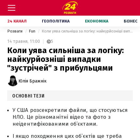
24 КАНАЛ
ГЕОПОЛІТИКА
ЕКОНОМІКА
БІЗНЕС
Розваги
Fun
Коли уява сильніша за логіку: найкурйозніші випадки "зустрічей" з прибульцями
14 травня,
11:00
5
Коли уява сильніша за логіку:
найкурйозніші випадки
"зустрічей" з прибульцями
Юлія Бражнік
ОСНОВНІ ТЕЗИ
У США розсекретили файли, що стосуються
НЛО. Це різноманітні відео та фото з
неідентифікованими об’єктами.
І якщо походження цих об’єктів ще треба