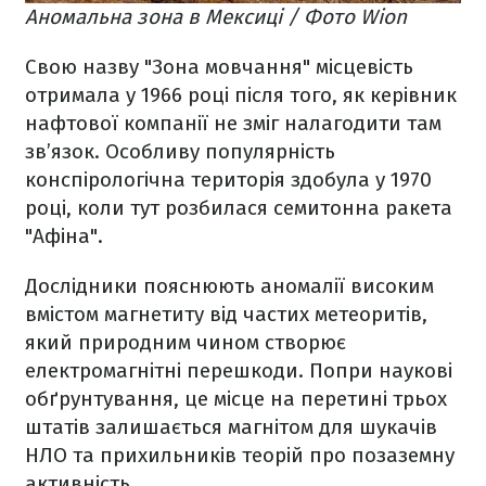
Аномальна зона в Мексиці / Фото Wion
Свою назву "Зона мовчання" місцевість
отримала у 1966 році після того, як керівник
нафтової компанії не зміг налагодити там
зв’язок. Особливу популярність
конспірологічна територія здобула у 1970
році, коли тут розбилася семитонна ракета
"Афіна".
Дослідники пояснюють аномалії високим
вмістом магнетиту від частих метеоритів,
який природним чином створює
електромагнітні перешкоди. Попри наукові
обґрунтування, це місце на перетині трьох
штатів залишається магнітом для шукачів
НЛО та прихильників теорій про позаземну
активність.