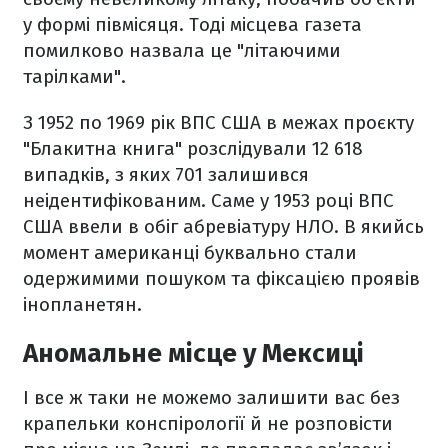
у формі півмісяця. Тоді місцева газета
помилково назвала це "літаючими
тарілками".
З 1952 по 1969 рік ВПС США в межах проєкту
"Блакитна книга" розслідували 12 618
випадків, з яких 701 залишився
неідентифікованим. Саме у 1953 році ВПС
США ввели в обіг абревіатуру НЛО. В якийсь
момент американці буквально стали
одержимими пошуком та фіксацією проявів
інопланетян.
Аномальне місце у Мексиці
І все ж таки не можемо залишити вас без
крапельки конспірології й не розповісти