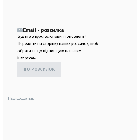
Email - розсилка
Будьте в курсі всіх новин і оновлень!
Перейдіть на сторінку наших розсилок, щоб
обрати ті, що відповідають вашим
інтересам.
ДО РОЗСИЛОК
Наші додатки:
android
apple
smart tv
samsung smart tv