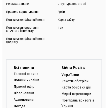
Рекламодавцям
Структура власності
Правила користування
Архів
Політика конфіденційності
Карта сайту
Політика використання
Ігри
штучного інтелекту
Політика конфіденційності
додатку
Всі новини
Війна Росії з
Головні новини
Україною
Новини України
Ракетні обстріли
Прямий ефір
Карта бойових дій
Відеоновини
Мирні переговори
Аудіоновини
Повітряна тривога в
Україні
Погода