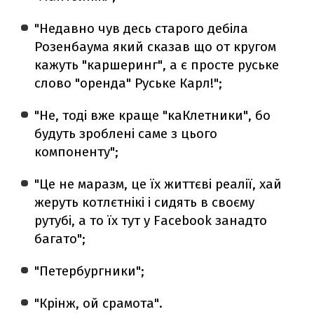
"Недавно чув десь старого дебіла
Розенбаума який сказав що от кругом
кажуть "каршеринг", а є просте руське
слово "оренда" Руське Карл!";
"Не, тоді вже краще "каКлетники", бо
будуть зроблені саме з цього
компоненту";
"Це не маразм, це їх життєві реалії, хай
жеруть котлєтнікі і сидять в своєму
рутубі, а то їх тут у Facebook занадто
багато";
"Петербургники";
"Крінж, ой срамота".