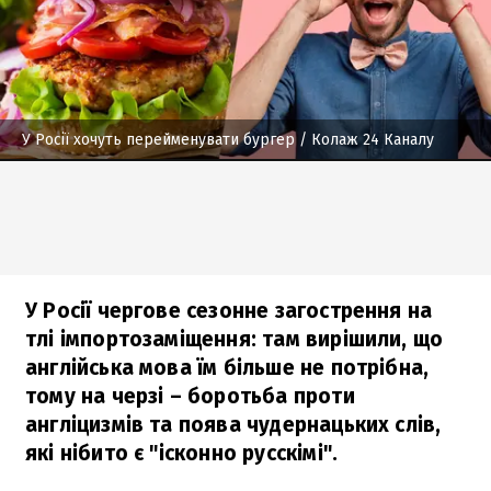
У Росії хочуть перейменувати бургер
/ Колаж 24 Каналу
У Росії чергове сезонне загострення на
тлі імпортозаміщення: там вирішили, що
англійська мова їм більше не потрібна,
тому на черзі – боротьба проти
англіцизмів та поява чудернацьких слів,
які нібито є "ісконно русскімі".