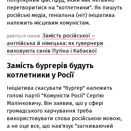
перетворитися на "котлетники". Як пишуть
російські медіа, геніальна (ніт) ініціатива
належить місцевим комуністам.
Замість російської –
ДИВІТЬСЯ ТАКОЖ
англійська й німецька: як гувернери
виховують синів Путіна і Кабаєвої
Замість бургерів будуть
котлетники у Росії
Ініціатива скасувати "бургер" належить
голові партії "Комуністи Росії" Сергію
Малінковичу. Він заявив, що у сфері
громадського харчування треба
використовувати слова російською мовою,
а не оце все, що нав'язує "загниваючий