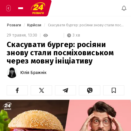
Розваги
Курйози
 Скасувати бургер: росіяни знову стали посміховиськом через мовну ініціативу 
3 хв
29 травня,
13:30
Скасувати бургер: росіяни
знову стали посміховиськом
через мовну ініціативу
Юлія Бражнік