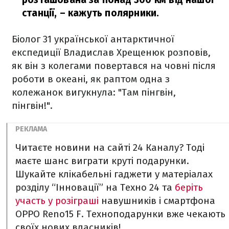
станції, – кажуть полярники.
Біолог 31 української антарктичної
експедиції Владислав Хрещенюк розповів,
як він з колегами повертався на човні після
роботи в океані, як раптом одна з
колежанок вигукнула: "Там пінгвін,
пінгвін!".
Читаєте новини на сайті 24 Каналу? Тоді
маєте шанс виграти круті подарунки.
Шукайте клікабельні гаджети у матеріалах
розділу “Інновації” на Техно 24 та
беріть
участь у розіграші
навушників і смартфона
OPPO Reno15 F. Техноподарунки вже чекають
своїх нових власників!