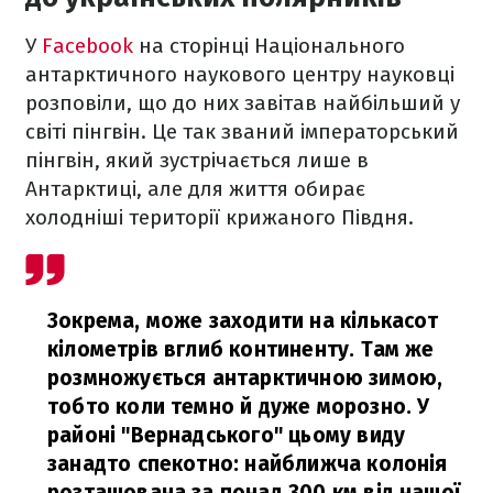
У
Facebook
на сторінці Національного
антарктичного наукового центру науковці
розповіли, що до них завітав найбільший у
світі пінгвін. Це так званий імператорський
пінгвін, який зустрічається лише в
Антарктиці, але для життя обирає
холодніші території крижаного Півдня.
Зокрема, може заходити на кількасот
кілометрів вглиб континенту. Там же
розмножується антарктичною зимою,
тобто коли темно й дуже морозно. У
районі "Вернадського" цьому виду
занадто спекотно: найближча колонія
розташована за понад 300 км від нашої