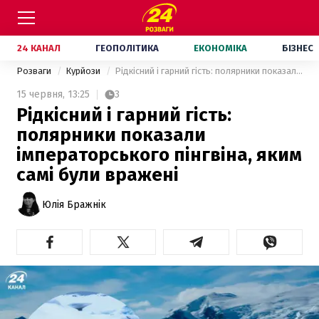
24 КАНАЛ
ГЕОПОЛІТИКА
ЕКОНОМІКА
БІЗНЕС
Розваги
Курйози
Рідкісний і гарний гість: полярники показали імператорського пінгвіна, яким самі були вражені
15 червня,
13:25
3
Рідкісний і гарний гість:
полярники показали
імператорського пінгвіна, яким
самі були вражені
Юлія Бражнік