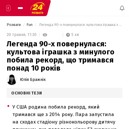
Розваги
Fun
 Легенда 90-х повернулася: культова іграшка з минулого побила рекорд, що тримався понад 10 років 
5 хв
20 травня,
11:30
Легенда 90-х повернулася:
культова іграшка з минулого
побила рекорд, що тримався
понад 10 років
Юлія Бражнік
ОСНОВНІ ТЕЗИ
У США родина побила рекорд, який
тримався ще з 2014 року. Пара запустила
на сходах стадіону різнокольорову дитячу