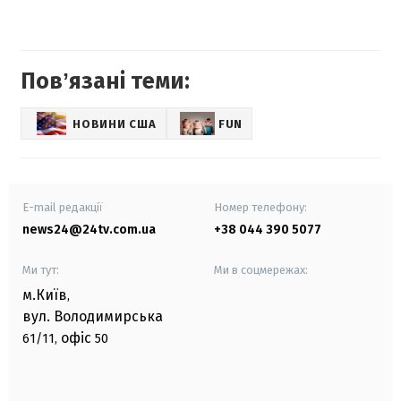
Повʼязані теми:
НОВИНИ США
FUN
E-mail редакції
Номер телефону:
news24@24tv.com.ua
+38 044 390 5077
Ми тут:
Ми в соцмережах:
м.Київ
,
вул. Володимирська
офіс
61/11,
50