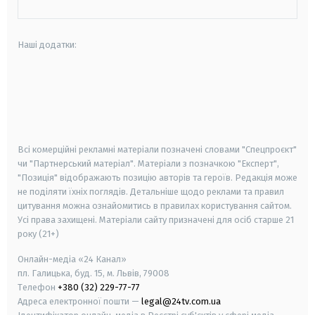
Наші додатки:
android
apple
smart tv
samsung smart tv
Всі комерційні рекламні матеріали позначені словами "Спецпроєкт"
чи "Партнерський матеріал". Матеріали з позначкою "Експерт",
"Позиція" відображають позицію авторів та героїв. Редакція може
не поділяти їхніх поглядів. Детальніше щодо реклами та правил
цитування можна ознайомитись в правилах користування сайтом.
Усі права захищені.
Матеріали сайту призначені для осіб старше
21
року (21+)
Онлайн-медіа «24 Канал»
пл. Галицька, буд. 15, м. Львів, 79008
Телефон
+380 (32) 229-77-77
Адреса електронної пошти —
legal@24tv.com.ua