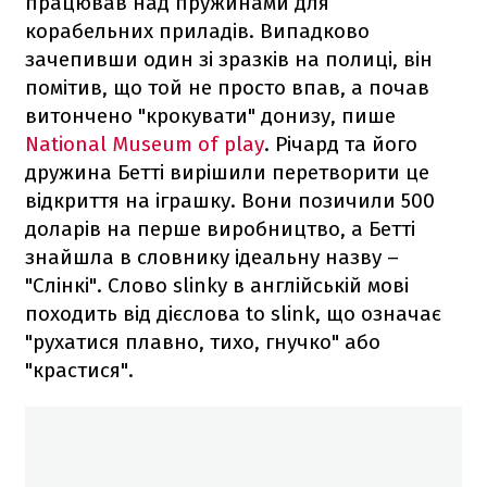
працював над пружинами для
корабельних приладів. Випадково
зачепивши один зі зразків на полиці, він
помітив, що той не просто впав, а почав
витончено "крокувати" донизу, пише
National Museum of play
. Річард та його
дружина Бетті вирішили перетворити це
відкриття на іграшку. Вони позичили 500
доларів на перше виробництво, а Бетті
знайшла в словнику ідеальну назву –
"Слінкі". Слово slinky в англійській мові
походить від дієслова to slink, що означає
"рухатися плавно, тихо, гнучко" або
"крастися".