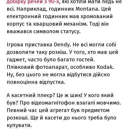
добірку речей з 90-х
, які хотіли мати ледь не
всі. Наприклад, годинник Montana. Цей
електронний годинник мав хромований
корпус та кварцовий механізм. Тоді він
вважався символом статусу.
Ігрова приставка Dendy. Не всі могли собі
дозволити таку розкіш. У того, хто мав цей
гаджет, часто було багато гостей.
Плівковий фотоапарат, особливо Kodak.
Ну, без цього не могла відбутися дійсно
повноцінна відпустка.
А касетний плеєр? Це ж шик! У кого який
був? Про відеомагнітофон взагалі мовчимо.
Певний час цей агрегат був предметом
розкоші. Ще й касети до нього треба було
купувати.