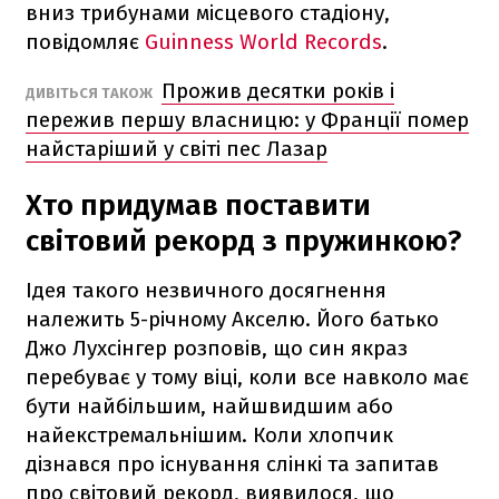
вниз трибунами місцевого стадіону,
повідомляє
Guinness World Records
.
Прожив десятки років і
ДИВІТЬСЯ ТАКОЖ
пережив першу власницю: у Франції помер
найстаріший у світі пес Лазар
Хто придумав поставити
світовий рекорд з пружинкою?
Ідея такого незвичного досягнення
належить 5-річному Акселю. Його батько
Джо Лухсінгер розповів, що син якраз
перебуває у тому віці, коли все навколо має
бути найбільшим, найшвидшим або
найекстремальнішим. Коли хлопчик
дізнався про існування слінкі та запитав
про світовий рекорд, виявилося, що