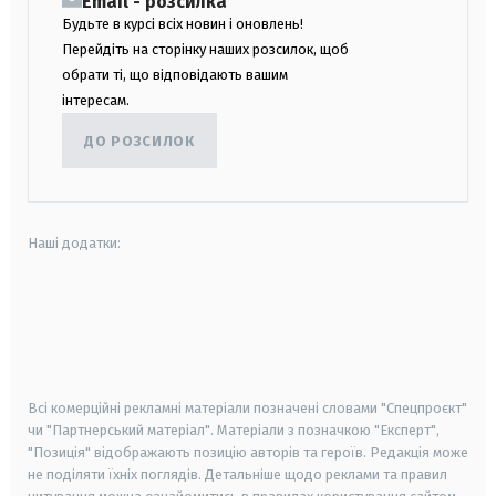
Email - розсилка
Будьте в курсі всіх новин і оновлень!
Перейдіть на сторінку наших розсилок, щоб
обрати ті, що відповідають вашим
інтересам.
ДО РОЗСИЛОК
Наші додатки:
android
apple
smart tv
samsung smart tv
Всі комерційні рекламні матеріали позначені словами "Спецпроєкт"
чи "Партнерський матеріал". Матеріали з позначкою "Експерт",
"Позиція" відображають позицію авторів та героїв. Редакція може
не поділяти їхніх поглядів. Детальніше щодо реклами та правил