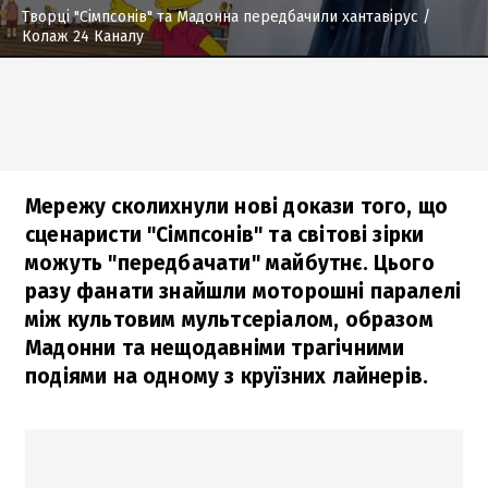
Творці "Сімпсонів" та Мадонна передбачили хантавірус
/
Колаж 24 Каналу
Мережу сколихнули нові докази того, що
сценаристи "Сімпсонів" та світові зірки
можуть "передбачати" майбутнє. Цього
разу фанати знайшли моторошні паралелі
між культовим мультсеріалом, образом
Мадонни та нещодавніми трагічними
подіями на одному з круїзних лайнерів.