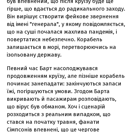
був впевнений, що після круїзу буде ще
гірше, що вдається до радикального заходу.
Він вирішує створити фейкове звернення
від імені "генерала", у якому повідомляється,
що на суші почалася жахлива пандемія, і
повертатися небезпечно. Корабель
залишається в морі, перетворюючись на
ізольовану державу.
Певний час Барт насолоджувався
продовженням круїзу, але пізніше корабель
починає занепадати: закінчуються запаси
їжі, погіршуються умови. Згодом Барта
викривають й пасажирам розповідають,
що вірус був обманом. Хоч і сценарій
розходиться з реальним випадком, що
стався на початку травня, фанати
Сімпсонів впевнені, що це чергове