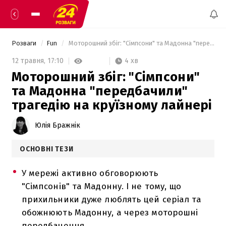
Розваги
Fun
 Моторошний збіг: "Сімпсони" та Мадонна "передбачили" трагедію на круїзному лайнері 
4 хв
12 травня,
17:10
Моторошний збіг: "Сімпсони"
та Мадонна "передбачили"
трагедію на круїзному лайнері
Юлія Бражнік
ОСНОВНІ ТЕЗИ
У мережі активно обговорюють
"Сімпсонів" та Мадонну. І не тому, що
прихильники дуже люблять цей серіал та
обожнюють Мадонну, а через моторошні
передбачення.