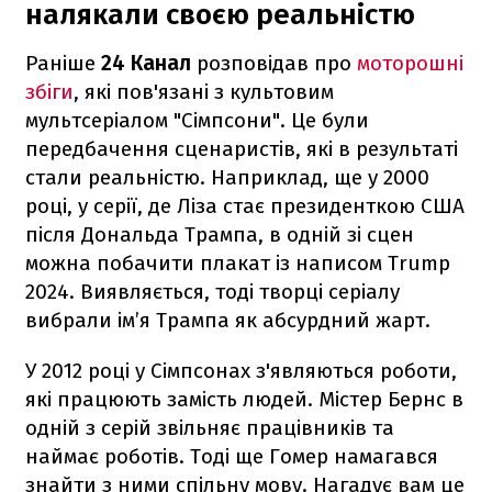
налякали своєю реальністю
Раніше
24 Канал
розповідав про
моторошні
збіги
, які пов'язані з культовим
мультсеріалом "Сімпсони". Це були
передбачення сценаристів, які в результаті
стали реальністю. Наприклад, ще у 2000
році, у серії, де Ліза стає президенткою США
після Дональда Трампа, в одній зі сцен
можна побачити плакат із написом Trump
2024. Виявляється, тоді творці серіалу
вибрали ім’я Трампа як абсурдний жарт.
У 2012 році у Сімпсонах з'являються роботи,
які працюють замість людей. Містер Бернс в
одній з серій звільняє працівників та
наймає роботів. Тоді ще Гомер намагався
знайти з ними спільну мову. Нагадує вам це