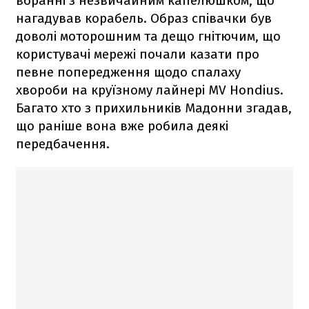
вбранні з незвичайним капелюшком, що
нагадував корабель. Образ співачки був
доволі моторошним та дещо гнітючим, що
користувачі мережі почали казати про
певне попередження щодо спалаху
хвороби на круїзному лайнері MV Hondius.
Багато хто з прихильників Мадонни згадав,
що раніше вона вже робила деякі
передбачення.