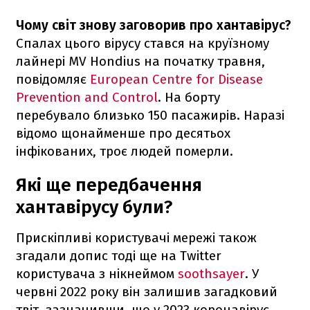
Чому світ знову заговорив про хантавірус?
Спалах цього вірусу стався на круїзному
лайнері MV Hondius на початку травня,
повідомляє
European Centre for Disease
Prevention and Control
. На борту
перебувало близько 150 пасажирів. Наразі
відомо щонайменше про десятьох
інфікованих, троє людей померли.
Які ще передбачення
хантавірусу були?
Прискіпливі користувачі мережі також
згадали допис тоді ще на Twitter
користувача з нікнеймом
soothsayer
. У
червні 2022 року він залишив загадковий
твіт, зазначивши, що у 2023 коронавірус