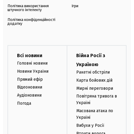
Політика використання
Ігри
штучного інтелекту
Політика конфіденційності
додатку
Всі новини
Війна Росії з
Головні новини
Україною
Новини України
Ракетні обстріли
Прямий ефір
Карта бойових дій
Відеоновини
Мирні переговори
Аудіоновини
Повітряна тривога в
Україні
Погода
Масована атака по
Україні
Вибухи у Росії
Втрати ворога