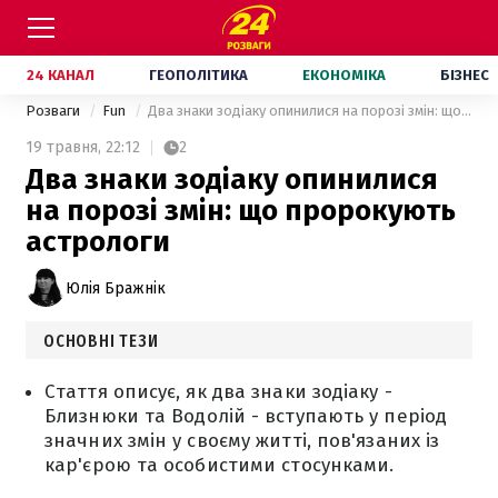
24 КАНАЛ
ГЕОПОЛІТИКА
ЕКОНОМІКА
БІЗНЕС
Розваги
Fun
Два знаки зодіаку опинилися на порозі змін: що пророкують астрологи
19 травня,
22:12
2
Два знаки зодіаку опинилися
на порозі змін: що пророкують
астрологи
Юлія Бражнік
ОСНОВНІ ТЕЗИ
Стаття описує, як два знаки зодіаку -
Близнюки та Водолій - вступають у період
значних змін у своєму житті, пов'язаних із
кар'єрою та особистими стосунками.