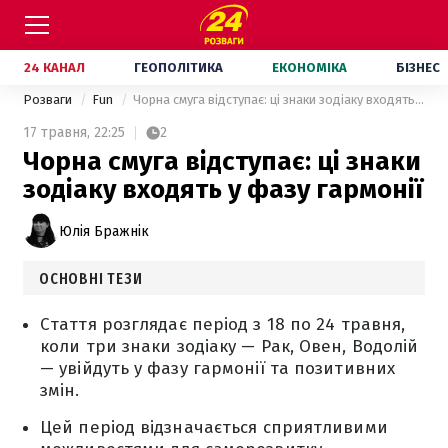
24 КАНАЛ
ГЕОПОЛІТИКА
ЕКОНОМІКА
БІЗНЕС
Розваги
Fun
Чорна смуга відступає: ці знаки зодіаку входять у фазу гармонії
17 травня,
22:25
2
Чорна смуга відступає: ці знаки
зодіаку входять у фазу гармонії
Юлія Бражнік
ОСНОВНІ ТЕЗИ
Стаття розглядає період з 18 по 24 травня,
коли три знаки зодіаку — Рак, Овен, Водолій
— увійдуть у фазу гармонії та позитивних
змін.
Цей період відзначається сприятливими