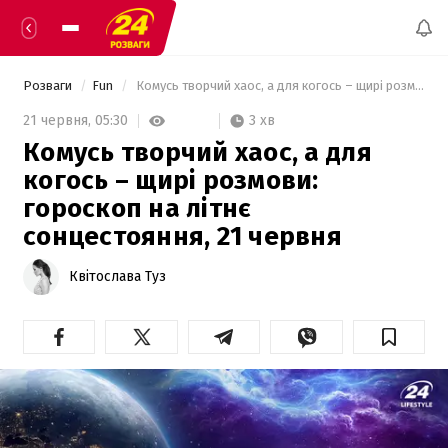
Розваги
Fun
 Комусь творчий хаос, а для когось – щирі розмови: гороскоп на літнє сонцестояння, 21 червня 
3 хв
21 червня,
05:30
Комусь творчий хаос, а для
когось – щирі розмови:
гороскоп на літнє
сонцестояння, 21 червня
Квітослава Туз