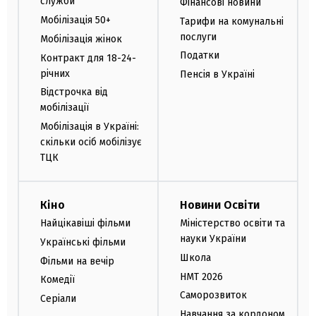
служби
Фінансові новини
Мобілізація 50+
Тарифи на комунальні
послуги
Мобілізація жінок
Податки
Контракт для 18-24-
річних
Пенсія в Україні
Відстрочка від
мобілізації
Мобілізація в Україні:
скільки осіб мобілізує
ТЦК
Кіно
Новини Освіти
Найцікавіші фільми
Міністерство освіти та
науки України
Українські фільми
Школа
Фільми на вечір
НМТ 2026
Комедії
Саморозвиток
Серіали
Навчання за кордоном