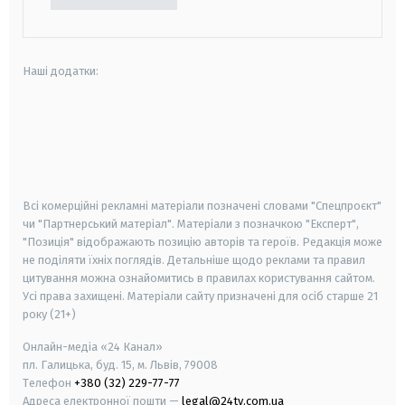
Наші додатки:
android
apple
smart tv
samsung smart tv
Всі комерційні рекламні матеріали позначені словами "Спецпроєкт"
чи "Партнерський матеріал". Матеріали з позначкою "Експерт",
"Позиція" відображають позицію авторів та героїв. Редакція може
не поділяти їхніх поглядів. Детальніше щодо реклами та правил
цитування можна ознайомитись в правилах користування сайтом.
Усі права захищені.
Матеріали сайту призначені для осіб старше
21
року (21+)
Онлайн-медіа «24 Канал»
пл. Галицька, буд. 15, м. Львів, 79008
Телефон
+380 (32) 229-77-77
Адреса електронної пошти —
legal@24tv.com.ua