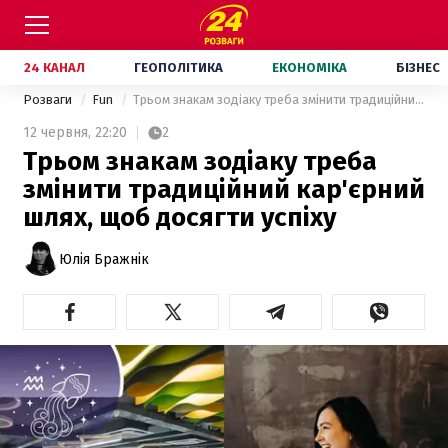
24 КАНАЛ
ГЕОПОЛІТИКА
ЕКОНОМІКА
БІЗНЕС
Розваги
Fun
Трьом знакам зодіаку треба змінити традиційний кар'єрний шлях, щоб досягти успіху
12 червня,
22:20
2
Трьом знакам зодіаку треба
змінити традиційний кар'єрний
шлях, щоб досягти успіху
Юлія Бражнік