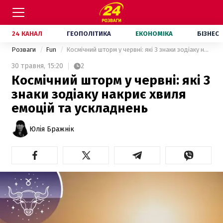
24 КАНАЛ
ГЕОПОЛІТИКА
ЕКОНОМІКА
БІЗНЕС
Розваги
Fun
Космічний шторм у червні: які 3 знаки зодіаку накриє хвиля емоцій та ускладнень
30 травня,
15:20
2
Космічний шторм у червні: які 3
знаки зодіаку накриє хвиля
емоцій та ускладнень
Юлія Бражнік