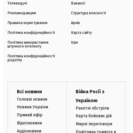
Телеведучі
Вакансії
Рекламодавцям
Структура власності
Правила користування
Архів
Політика конфіденційності
Карта сайту
Політика використання
Ігри
штучного інтелекту
Політика конфіденційності
додатку
Всі новини
Війна Росії з
Головні новини
Україною
Новини України
Ракетні обстріли
Прямий ефір
Карта бойових дій
Відеоновини
Мирні переговори
Аудіоновини
Повітряна тривога в