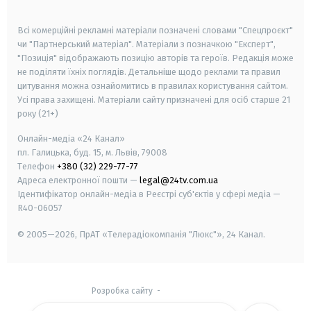
smart tv
samsung smart tv
Всі комерційні рекламні матеріали позначені словами "Спецпроєкт"
чи "Партнерський матеріал". Матеріали з позначкою "Експерт",
"Позиція" відображають позицію авторів та героїв. Редакція може
не поділяти їхніх поглядів. Детальніше щодо реклами та правил
цитування можна ознайомитись в правилах користування сайтом.
Усі права захищені.
Матеріали сайту призначені для осіб старше
21
року (21+)
Онлайн-медіа «24 Канал»
пл. Галицька, буд. 15, м. Львів, 79008
Телефон
+380 (32) 229-77-77
Адреса електронної пошти —
legal@24tv.com.ua
Ідентифікатор онлайн-медіа в Реєстрі суб'єктів у сфері медіа —
R40-06057
© 2005—2026,
ПрАТ «Телерадіокомпанія "Люкс"», 24 Канал.
Розробка сайту
-