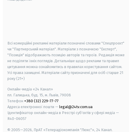
android
apple
smart tv
samsung smart tv
Всі комерційні рекламні матеріали позначені словами "Спецпроєкт"
чи "Партнерський матеріал". Матеріали з позначкою "Експерт",
"Позиція" відображають позицію авторів та героїв. Редакція може
не поділяти їхніх поглядів. Детальніше щодо реклами та правил
цитування можна ознайомитись в правилах користування сайтом.
Усі права захищені.
Матеріали сайту призначені для осіб старше
21
року (21+)
Онлайн-медіа «24 Канал»
пл. Галицька, буд. 15, м. Львів, 79008
Телефон
+380 (32) 229-77-77
Адреса електронної пошти —
legal@24tv.com.ua
Ідентифікатор онлайн-медіа в Реєстрі суб'єктів у сфері медіа —
R40-06057
© 2005—2026,
ПрАТ «Телерадіокомпанія "Люкс"», 24 Канал.