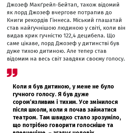
Джозеф Макґрейл-Бейтап, також відомий
як лорд Джозеф вчергове потрапив до
Книги рекордів Гіннеса. Міський глашатай
став найгучнішою людиною у світі, коли він
видав крик гучністю 122,4 децибела. Що
саме цікаве, лорд Джозеф у дитинстві був
дуже тихою дитиною. Але тепер став
відомим на весь світ завдяки своєму голосу.
Коли я був дитиною, у мене не було
гучного голосу. Я був дуже
сором’язливим і тихим. Усе змінилося
після школи, коли я почав займатися
театром. Там швидко стало зрозуміло,
що потрібно говорити голосніше та
впевненіше,
– згадує чоловік.