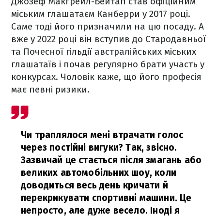
Джозеф Макґрейл-Бейтап став офіційним
міським глашатаєм Канберри у 2017 році.
Саме тоді його призначили на цю посаду. А
вже у 2022 році він вступив до Стародавньої
та Почесної гільдії австралійських міських
глашатаїв і почав регулярно брати участь у
конкурсах. Чоловік каже, що його професія
має певні ризики.
Чи траплялося мені втрачати голос
через постійні вигуки? Так, звісно.
Зазвичай це стається після змагань або
великих автомобільних шоу, коли
доводиться весь день кричати й
перекрикувати спортивні машини. Це
непросто, але дуже весело. Іноді я