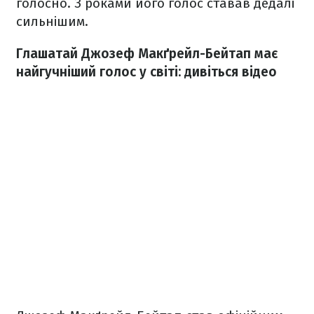
голосно. З роками його голос ставав дедалі
сильнішим.
Глашатай Джозеф Макґрейл-Бейтап має
найгучніший голос у світі: дивіться відео