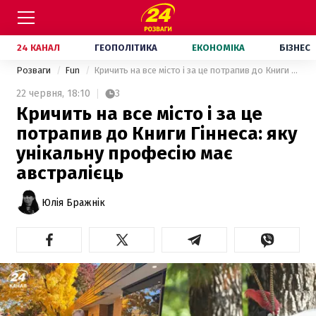
24 КАНАЛ
ГЕОПОЛІТИКА
ЕКОНОМІКА
БІЗНЕС
Розваги
Fun
Кричить на все місто і за це потрапив до Книги Гіннеса: яку унікальну професію має австралієць
22 червня,
18:10
3
Кричить на все місто і за це
потрапив до Книги Гіннеса: яку
унікальну професію має
австралієць
Юлія Бражнік